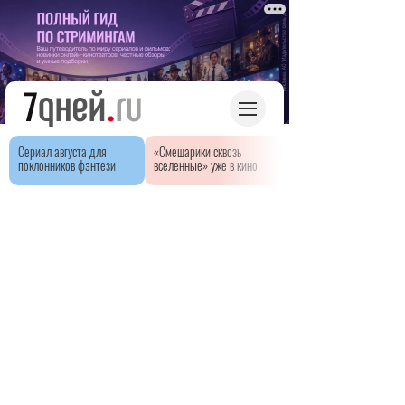
Сериал августа для
«Смешарики сквозь
поклонников фэнтези
вселенные» уже в кино