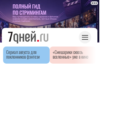
Сериал августа для
«Смешарики сквозь
поклонников фэнтези
вселенные» уже в кино