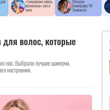
 для
«Смешарики сквозь
Обходим
вселенные» уже в
блокировку VK
кино
Знакомств
 для волос, которые
из нас. Выбрали лучшие шампуни,
его настроения.