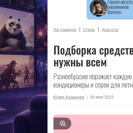
Сериал августа
поклонников
фэнтези
|
|
На главную
Стиль
Красота
Подборка средств
нужны всем
Разнообразие поражает каждую 
кондиционеры и спреи для летн
Юлия Хазанова
|
30 мая 2025