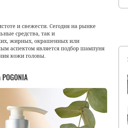
тоте и свежести. Сегодня на рынке
ьные средства, так и
хих, жирных, окрашенных или
ным аспектом является подбор шампуня
яния кожи головы.
a POGONIA