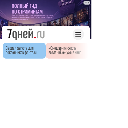
Сериал августа для
«Смешарики сквозь
поклонников фэнтези
вселенные» уже в кино