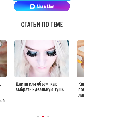
СТАТЬИ ПО ТЕМЕ
,
Длина или объем: как
Как нарастить ресн
выбрать идеальную тушь
помощью туши: 5
лайфхаков
, а