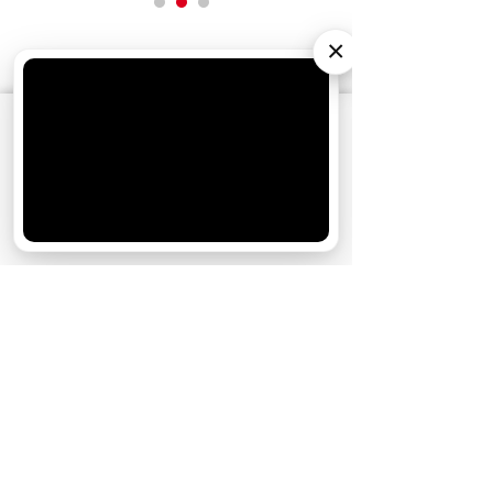
×
АО «Издательство СЕМЬ ДНЕЙ»
использует
cookie
для персонализации сервисов и
удобства пользователей. Вы можете
запретить сохранение cookie в настройках
своего браузера.
Хорошо