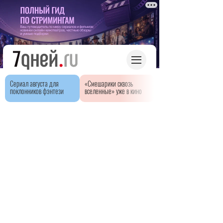
Сериал августа для
«Смешарики сквозь
поклонников фэнтези
вселенные» уже в кино