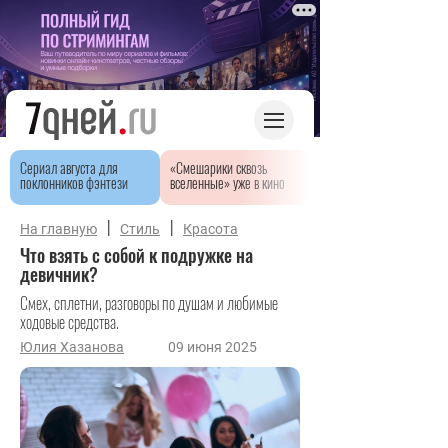
Сериал августа для
«Смешарики сквозь
поклонников фэнтези
вселенные» уже в кино
|
|
На главную
Стиль
Красота
Что взять с собой к подружке на
девичник?
Смех, сплетни, разговоры по душам и любимые
ходовые средства.
Юлия Хазанова
09 июня 2025