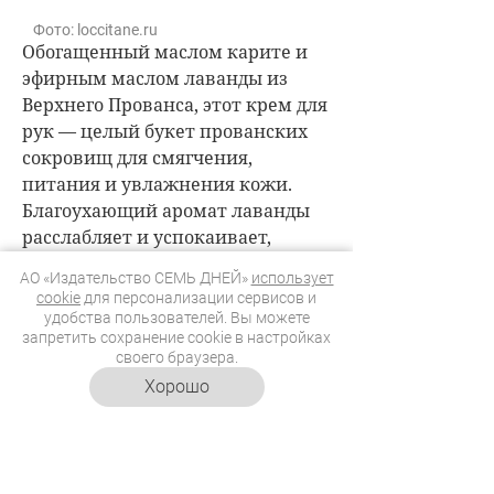
Фото: loccitane.ru
Обогащенный маслом карите и
эфирным маслом лаванды из
Верхнего Прованса, этот крем для
рук — целый букет прованских
сокровищ для смягчения,
питания и увлажнения кожи.
Благоухающий аромат лаванды
расслабляет и успокаивает,
окутывая руки ароматной
АО «Издательство СЕМЬ ДНЕЙ»
использует
заботой.
cookie
для персонализации сервисов и
удобства пользователей. Вы можете
Спрей-молочко для тела с
запретить сохранение cookie в настройках
пробиотиками
Cucumber Breeze
своего браузера.
Geltek
Хорошо