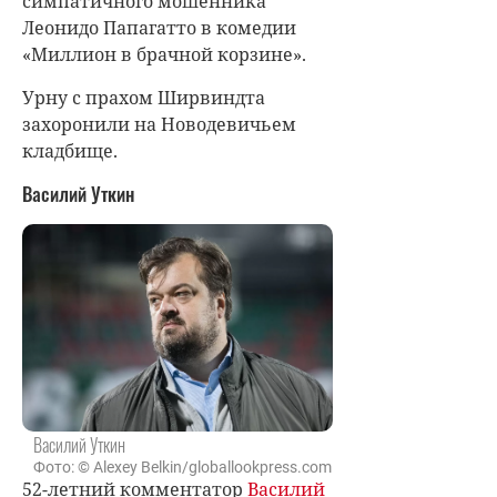
симпатичного мошенника
Леонидо Папагатто в комедии
«Миллион в брачной корзине».
Урну с прахом Ширвиндта
захоронили на Новодевичьем
кладбище.
Василий Уткин
Василий Уткин
Фото: © Alexey Belkin/globallookpress.com
52-летний комментатор
Василий