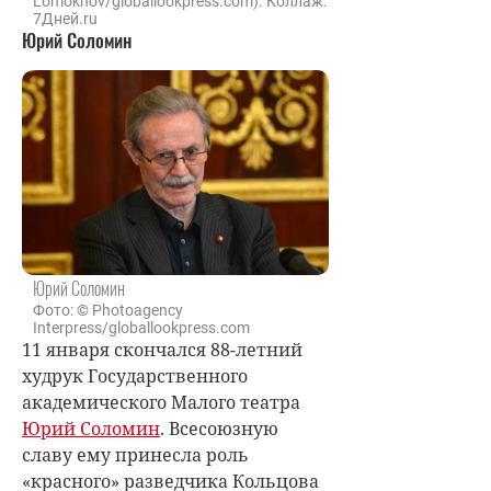
Lomokhov/globallookpress.com). Коллаж:
7Дней.ru
Юрий Соломин
Юрий Соломин
Фото: © Photoagency
Interpress/globallookpress.com
11 января скончался 88-летний
худрук Государственного
академического Малого театра
Юрий Соломин
. Всесоюзную
славу ему принесла роль
«красного» разведчика Кольцова