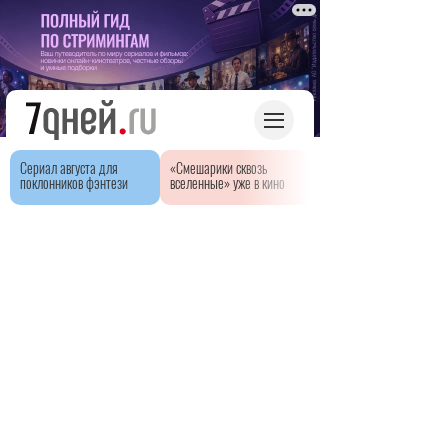
Сериал августа для
«Смешарики сквозь
поклонников фэнтези
вселенные» уже в кино