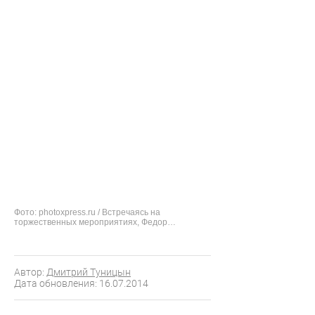
Фото: photoxpress.ru / Встречаясь на
торжественных мероприятиях, Федор
Бондарчук и Степан Михалков с удовольствием
вспоминают свои юношеские проказы. На
вручении премии «Золотой орел»
Автор:
Дмитрий Туницын
Дата обновления: 16.07.2014