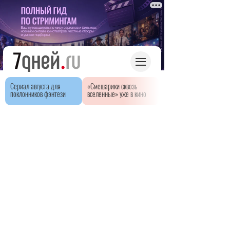
Сериал августа для
«Смешарики сквозь
поклонников фэнтези
вселенные» уже в кино