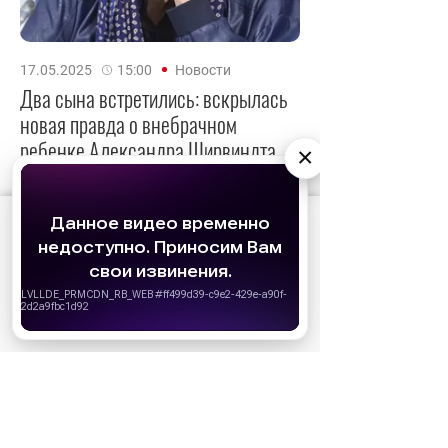
17.05.2025
15:00
Новости
Два сына встретились: вскрылась
новая правда о внебрачном
ребенке Александра Ширвиндта
×
Артист до конца жизни официально так и
не признал своего внебрачного потомка.
АО «Издательство СЕМЬ ДНЕЙ»
использует
cookie
для персонализации сервисов и
удобства пользователей. Вы можете
запретить сохранение cookie в настройках
своего браузера.
Хорошо