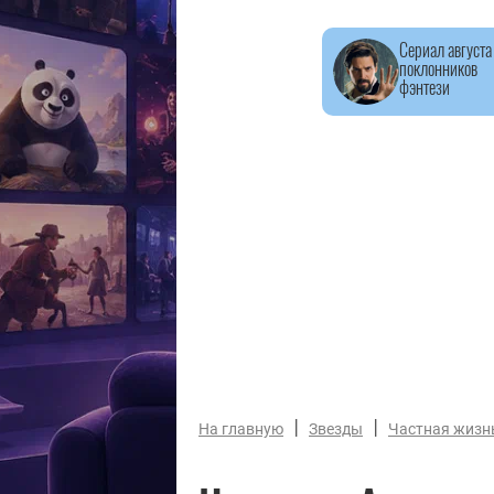
Сериал августа
поклонников
фэнтези
|
|
На главную
Звезды
Частная жизн