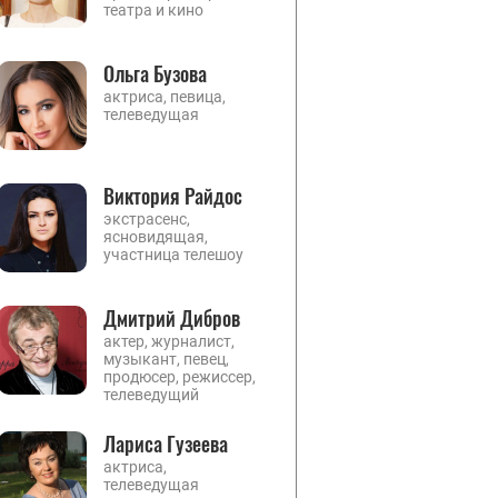
театра и кино
Ольга Бузова
актриса, певица,
телеведущая
Виктория Райдос
экстрасенс,
ясновидящая,
участница телешоу
Дмитрий Дибров
актер, журналист,
музыкант, певец,
продюсер, режиссер,
телеведущий
Лариса Гузеева
актриса,
телеведущая