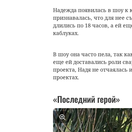
Надежда появилась в шоу к к
признавалась, что для нее 
длились по 18 часов, а ей е
каблуках.
В шоу она часто пела, так к
еще ей доставались роли св
проекта, Надя не отчаялась 
проектах.
«Последний герой»