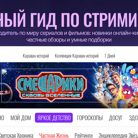
Караван историй
Коллекция Караван историй
7 Дней
НО
МОЙ ДОМ
ЯРКОЕ ДЕТСТВО
ГОРОСКОПЫ
ДОСУГ
ЗДО
Светская Хроника
Частная Жизнь
Рейтинги
Энциклопедия Звёз