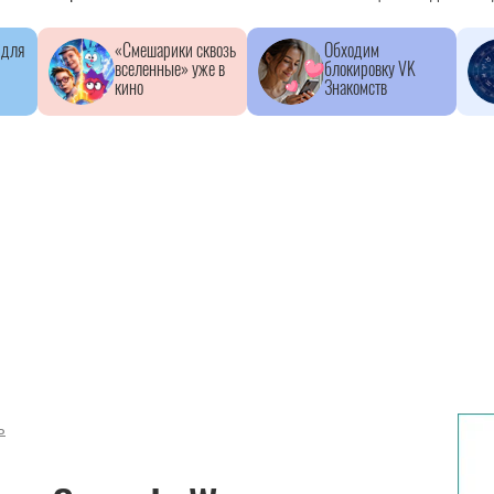
 для
«Смешарики сквозь
Обходим
вселенные» уже в
блокировку VK
кино
Знакомств
ь