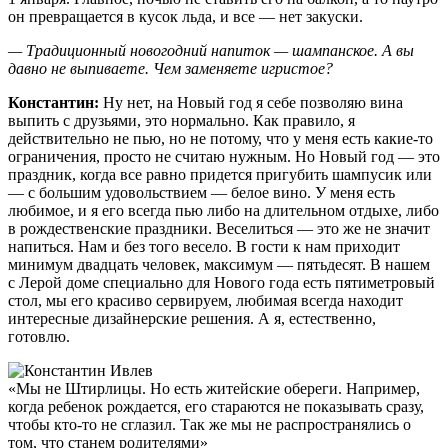
он превращается в кусок льда, и все — нет закуски.
— Традиционный новогодний напиток — шампанское. А вы
давно не выпиваете. Чем заменяете ­игристое?
Константин:
Ну нет, на Новый год я себе позволяю вина
выпить с друзьями, это нормально. Как правило, я
действительно не пью, но не потому, что у меня есть какие-то
ограничения, просто не считаю нужным. Но Новый год — это
праздник, когда все равно придется пригубить шампусик или
— с большим удовольствием — белое вино. У меня есть
любимое, и я его всегда пью либо на длительном отдыхе, либо
в рождественские праздники. Веселиться — это же не значит
напиться. Нам и без того весело. В гости к нам приходит
минимум двадцать человек, максимум — пятьдесят. В нашем
с Лерой доме специально для Нового года есть пятиметровый
стол, мы его красиво сервируем, любимая всегда находит
интересные дизайнерские решения. А я, естественно,
готовлю.
«Мы не Штирлицы. Но есть житейские обереги. Например,
когда ребенок рождается, его стараются не показывать сразу,
чтобы кто-то не сглазил. Так же мы не распространялись о
том, что станем родителями»