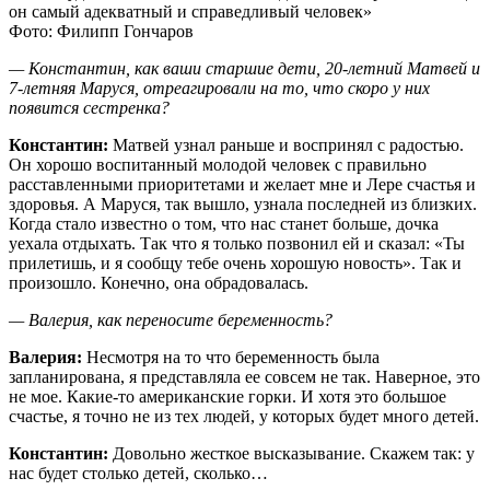
он самый адекватный и справедливый человек»
Фото: Филипп Гончаров
— Константин, как ваши старшие дети, 20-летний Матвей и
7-летняя Маруся, отреагировали на то, что скоро у них
появится сестренка?
Константин:
Матвей узнал раньше и воспринял с радостью.
Он хорошо воспитанный молодой человек с правильно
расставленными приоритетами и желает мне и Лере счастья и
здоровья. А Маруся, так вышло, узнала последней из близких.
Когда стало известно о том, что нас станет больше, дочка
уехала отдыхать. Так что я только позвонил ей и сказал: «Ты
прилетишь, и я сообщу тебе очень хорошую новость». Так и
произошло. Конечно, она обрадовалась.
— Валерия, как переносите беременность?
Валерия:
Несмотря на то что беременность была
запланирована, я представляла ее совсем не так. Наверное, это
не мое. Какие-то американские горки. И хотя это большое
счастье, я точно не из тех людей, у которых будет много детей.
Константин:
Довольно жесткое высказывание. Скажем так: у
нас будет столько детей, сколько…