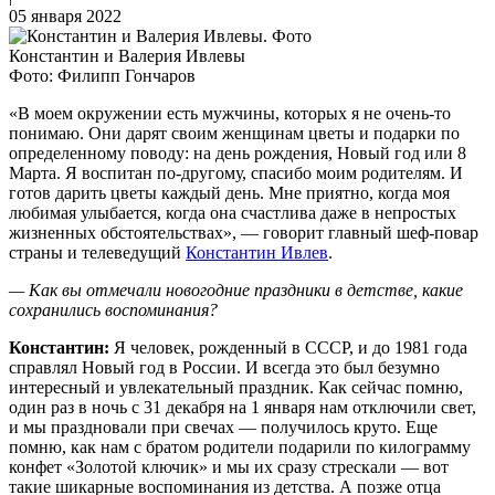
05 января 2022
Константин и Валерия Ивлевы
Фото: Филипп Гончаров
«В моем окружении есть мужчины, которых я не очень-то
понимаю. Они дарят своим женщинам цветы и подарки по
определенному поводу: на день рождения, Новый год или 8
Марта. Я воспитан по-другому, спасибо моим родителям. И
готов дарить цветы каждый день. Мне приятно, когда моя
любимая улыбается, когда она счастлива даже в непростых
жизненных обстоятельствах», — говорит главный шеф-повар
страны и телеведущий
Константин Ивлев
.
— Как вы отмечали новогодние праздники в детстве, какие
сохранились воспоминания?
Константин:
Я человек, рожденный в СССР, и до 1981 года
справлял Новый год в России. И всегда это был безумно
интересный и увлекательный праздник. Как сейчас помню,
один раз в ночь с 31 декабря на 1 января нам отключили свет,
и мы праздновали при свечах — получилось круто. Еще
помню, как нам с братом родители подарили по килограмму
конфет «Золотой ключик» и мы их сразу стрескали — вот
такие шикарные воспоминания из детства. А позже отца