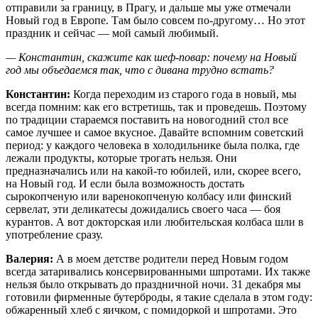
отправили за границу, в Прагу, и дальше мы уже отмечали
Новый год в Европе. Там было совсем по-другому… Но этот
праздник и сейчас — мой самый ­любимый.
— Константин, скажите как шеф-повар: почему на Новый
год мы объедаемся так, что с дивана трудно встать?
Константин:
Когда переходим из старого года в новый, мы
всегда помним: как его встретишь, так и проведешь. Поэтому
по традиции стараемся поставить на новогодний стол все
самое лучшее и самое вкусное. Давайте вспомним советский
период: у каждого человека в холодильнике была полка, где
лежали продукты, которые трогать нельзя. Они
предназначались или на какой-то юбилей, или, скорее всего,
на Новый год. И если была возможность достать
сырокопченую или варенокопченую колбасу или финский
сервелат, эти деликатесы дожидались своего часа — боя
курантов. А вот докторская или любительская колбаса шли в
употребление сразу.
Валерия:
А в моем детстве родители перед Новым годом
всегда затаривались консервированными шпротами. Их также
нельзя было открывать до праздничной ночи. 31 декабря мы
готовили фирменные бутерброды, я такие сделала в этом году:
обжаренный хлеб с яичком, с помидоркой и шпротами. Это