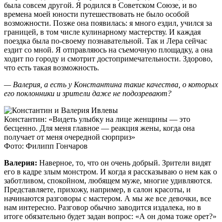
была совсем другой. Я родился в Советском Союзе, и во
времена моей юности путешествовать не было особой
возможности. Позже она появилась: я много ездил, учился за
границей, в том числе кулинарному мастерству. И каждая
поездка была по-своему познавательной. Так и Лера сейчас
ездит со мной. Я отправляюсь на съемочную площадку, а она
ходит по городу и смотрит достопримечательности. Здорово,
что есть такая возможность.
— Валерия, а есть у Константина такие качества, о которых
его поклонники и зрители даже не подозревают?
Константин: «Видеть улыбку на лице женщины — это
бесценно. Для меня главное — реакция жены, когда она
получает от меня очередной сюрприз»
Фото: Филипп Гончаров
Валерия:
Наверное, то, что он очень добрый. Зрители видят
его в кадре злым монстром. И когда я рассказываю о нем как о
заботливом, спокойном, любящем муже, многие удивляются.
Представляете, прихожу, например, в салон красоты, и
начинаются разговоры с мастером. А мы же все девочки, все
нам интересно. Разговор обычно заводится издалека, но в
итоге обязательно будет задан вопрос: «А он дома тоже орет?»