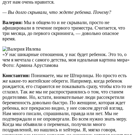
дуэт нам очень нравится.
— Вы долго скрывали, что ждете ребенка. Почему?
Валерия:
Мы в общем-то и не скрывали, просто не
афишировали в течение первого триместра. Считается, что
три месяца, до первого скрининга, — довольно опасное
время.
«У нас шикарные отношения, у нас будет ребенок. Это то, о
чем я мечтала с самого детства, моя идеальная картина мира»
Фото: Армина Арустамова
Константин:
Понимаете, мы не Штирлицы. Но просто есть
же какие-то житейские обереги. Например, когда ребенок
рождается, его стараются не показывать сразу, чтобы кто-то не
сглазил. Так же мы не распространялись о том, что станем
родителями. Но, кстати, внимательные люди рассекретили
беременность довольно быстро. По женщине, которая ждет
ребенка, все прекрасно видно, у нее совсем другой взгляд.
Нам много писали, спрашивали, правда или нет. Мы не
подтверждали и не опровергали. Во всем нужно знать меру.
Когда мы объявили о переменах, получили много
поздравлений, но нашлись и хейтеры. Я, мягко говоря,