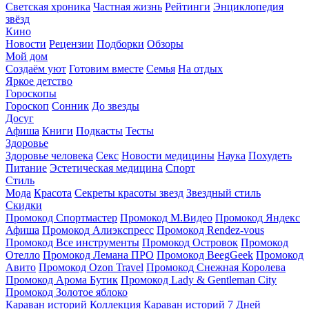
Светская хроника
Частная жизнь
Рейтинги
Энциклопедия
звёзд
Кино
Новости
Рецензии
Подборки
Обзоры
Мой дом
Создаём уют
Готовим вместе
Семья
На отдых
Яркое детство
Гороскопы
Гороскоп
Сонник
До звезды
Досуг
Афиша
Книги
Подкасты
Тесты
Здоровье
Здоровье человека
Секс
Новости медицины
Наука
Похудеть
Питание
Эстетическая медицина
Спорт
Стиль
Мода
Красота
Секреты красоты звезд
Звездный стиль
Скидки
Промокод Спортмастер
Промокод М.Видео
Промокод Яндекс
Афиша
Промокод Алиэкспресс
Промокод Rendez-vous
Промокод Все инструменты
Промокод Островок
Промокод
Отелло
Промокод Лемана ПРО
Промокод BeegGeek
Промокод
Авито
Промокод Ozon Travel
Промокод Снежная Королева
Промокод Арома Бутик
Промокод Lady & Gentleman City
Промокод Золотое яблоко
Караван историй
Коллекция Караван историй
7 Дней