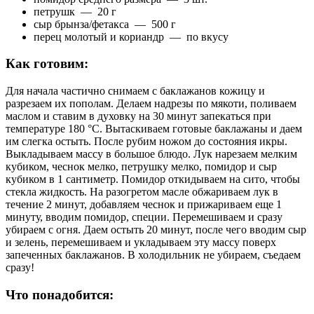
петрушк — 20 г
сыр брынза/фетакса — 500 г
перец молотый и кориандр — по вкусу
Как готовим:
Для начала частично снимаем с баклажанов кожицу и
разрезаем их пополам. Делаем надрезы по мякоти, поливаем
маслом и ставим в духовку на 30 минут запекаться при
температуре 180 °С. Вытаскиваем готовые баклажаны и даем
им слегка остыть. После рубим ножом до состояния икры.
Выкладываем массу в большое блюдо. Лук нарезаем мелким
кубиком, чеснок мелко, петрушку мелко, помидор и сыр
кубиком в 1 сантиметр. Помидор откидываем на сито, чтобы
стекла жидкость. На разогретом масле обжариваем лук в
течение 2 минут, добавляем чеснок и прижариваем еще 1
минуту, вводим помидор, специи. Перемешиваем и сразу
убираем с огня. Даем остыть 20 минут, после чего вводим сыр
и зелень, перемешиваем и укладываем эту массу поверх
запеченных баклажанов. В холодильник не убираем, съедаем
сразу!
Что понадобится: