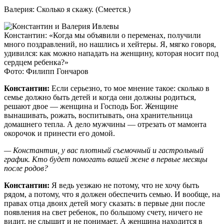
Валерия: Сколько я скажу. (Смеется.)
Константин: «Когда мы объявили о переменах, получили
много поздравлений, но нашлись и хейтеры. Я, мягко говоря,
удивился: как можно нападать на женщину, которая носит под
сердцем ребенка?»
Фото: Филипп Гончаров
Константин:
Если серьезно, то мое мнение такое: сколько в
семье должно быть детей и когда они должны родиться,
решают двое — женщина и Господь Бог. Женщине
вынашивать, рожать, воспитывать, она хранительница
домашнего тепла. А дело мужчины — отрезать от мамонта
окорочок и принести его домой.
— Константин, у вас плотный съемочный и гастрольный
график. Кто будет помогать вашей жене в первые месяцы
после родов?
Константин:
Я ведь уезжаю не потому, что не хочу быть
рядом, а потому, что я должен обеспечить семью. И вообще, на
правах отца двоих детей могу сказать: в первые дни после
появления на свет ребенок, по большому счету, ничего не
видит, не слышит и не понимает. А женщина находится в