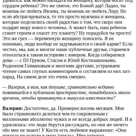
удивился: как можно нападать на женщину, которая носит под
сердцем ребенка? Это же святое, это Божий дар! Ладно, ты
можешь не любить Ивлева, ты можешь не любить Леру. Но
если абстрагироваться, то это просто мужчина и женщина,
которые поделились своей радостью о том, что скоро они
подарят миру нового человека. А может быть, наш ребенок
станет героем и спасет эту планету? Ну порадуйся ты просто!
Это же грех — беременную женщину поносить. Я не
понимаю, люди вообще не задумываются о своей карме? Если
честно, мы, как и многие наши публичные друзья, стараемся
относиться к таким историям с юмором. Когда собираемся
дома — с DJ Грувом, Стасом и Юлей Костюшкиными,
Родионом Газмановым и многими другими, устраиваем
чтение самых глупых комментариев и составляем из них хит-
парад. На самом деле это очень смешно.
— Валерия, а вам, как девушке, сравнительно недавно
появившейся в публичном пространстве, понадобилось много
времени, чтобы привыкнуть к минусам известности?
Валерия:
Достаточно, да. Примерно восемь месяцев. Мне
было страшновато делиться чем-то сокровенным с
миллионами абсолютно чужих и не всегда доб­рых людей. И я
удивлялась: эти люди берутся рассуждать, но они же ничего
обо мне не знают! У Кости есть любимое выражение: «Они
никогда не ходили в моих тапках». Мне хотелось