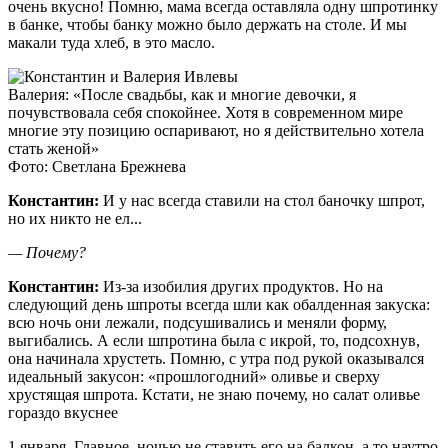
очень вкусно! Помню, мама всегда оставляла одну шпротинку
в банке, чтобы банку можно было держать на столе. И мы
макали туда хлеб, в это масло.
Валерия: «После свадьбы, как и многие девочки, я
почувствовала себя спокойнее. Хотя в современном мире
многие эту позицию оспаривают, но я действительно хотела
стать женой»
Фото: Светлана Брежнева
Константин:
И у нас всегда ставили на стол баночку шпрот,
но их никто не ел...
— Почему?
Константин:
Из-за изобилия других продуктов. Но на
следующий день шпроты всегда шли как обалденная закуска:
всю ночь они лежали, подсушивались и меняли форму,
выгибались. А если шпротина была с икрой, то, подсохнув,
она начинала хрустеть. Помню, с утра под рукой оказывался
идеальный закусон: «прошлогодний» оливье и сверху
хрустящая шпрота. Кстати, не знаю почему, но салат оливье
гораздо вкуснее
1 ­января. Главное, ночью не ставить его на балкон, а то наутро