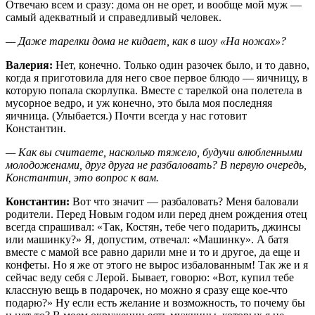
Отвечаю всем и сразу: дома он не орет, и вообще мой муж —
самый адекватный и справедливый человек.
— Даже тарелки дома не кидает, как в шоу «На ножах»?
Валерия:
Нет, конечно. Только один разочек было, и то давно,
когда я приготовила для него свое первое блюдо — яичницу, в
которую попала скорлупка. Вместе с тарелкой она полетела в
мусорное ведро, и уж конечно, это была моя последняя
яичница. (Улыбается.) Почти всегда у нас готовит
Константин.
— Как вы считаете, насколько тяжело, будучи влюбленными
молодоженами, друг друга не разбаловать? В первую очередь,
Константин, это вопрос к вам.
Константин:
Вот что значит — разбаловать? Меня баловали
родители. Перед Новым годом или перед днем рождения отец
всегда спрашивал: «Так, Костян, тебе чего подарить, джинсы
или машинку?» Я, допустим, отвечал: «Машинку». А батя
вместе с мамой все равно дарили мне и то и другое, да еще и
конфеты. Но я же от этого не вырос избалованным! Так же и я
сейчас веду себя с Лерой. Бывает, говорю: «Вот, купил тебе
классную вещь в подарочек, но можно я сразу еще кое-что
подарю?» Ну если есть желание и возможность, то почему бы