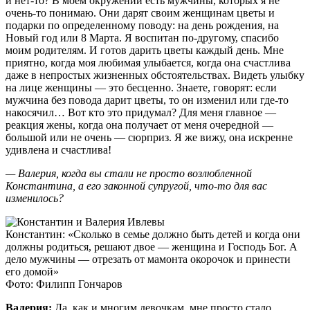
и нет-то? В моем окружении есть мужчины, которых я не
очень-то понимаю. Они дарят своим женщинам цветы и
подарки по определенному поводу: на день рождения, на
Новый год или 8 Марта. Я воспитан по-другому, спасибо
моим родителям. И готов дарить цветы каждый день. Мне
приятно, когда моя любимая улыбается, когда она счастлива
даже в непростых жизненных обстоятельствах. Видеть улыбку
на лице женщины — это бесценно. Знаете, говорят: если
мужчина без повода дарит цветы, то он изменил или где-то
накосячил… Вот кто это придумал? Для меня главное —
реакция жены, когда она получает от меня очередной —
большой или не очень — сюрприз. Я же вижу, она искренне
удивлена и счастлива!
— Валерия, когда вы стали не просто возлюбленной
Константина, а его законной супругой, что-то для вас
изменилось?
Константин: «Сколько в семье должно быть детей и когда они
должны родиться, решают двое — женщина и Господь Бог. А
дело мужчины — отрезать от мамонта окорочок и принести
его домой»
Фото: Филипп Гончаров
Валерия:
Да, как и многим девочкам, мне просто стало