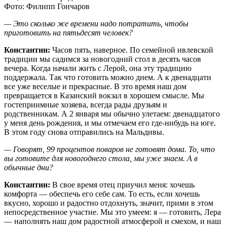
Фото: Филипп Гончаров
— Это сколько же времени надо потратить, чтобы
приготовить на пятьдесят человек?
Константин:
Часов пять, наверное. По семейной ивлевской
традиции мы садимся за новогодний стол в десять часов
вечера. Когда начали жить с Лерой, она эту традицию
поддержала. Так что готовить можно днем. А к двенадцати
все уже веселые и прекрасные. В это время наш дом
превращается в Казанский вокзал в хорошем смысле. Мы
гостеприимные хозяева, всегда рады друзьям и
родственникам. А 2 января мы обычно улетаем: двенадцатого
у меня день рождения, и мы отмечаем его где-нибудь на юге.
В этом году снова отправились на Мальдивы.
— Говорят, 99 процентов поваров не готовят дома. То, что
вы готовите для новогоднего стола, мы уже знаем. А в
обычные дни?
Константин:
В свое время отец приучил меня: хочешь
комфорта — обеспечь его себе сам. То есть, если хочешь
вкусно, хорошо и радостно отдохнуть, значит, прими в этом
непосредственное участие. Мы это умеем: я — готовить, Лера
— наполнять наш дом радостной атмосферой и смехом, и наш