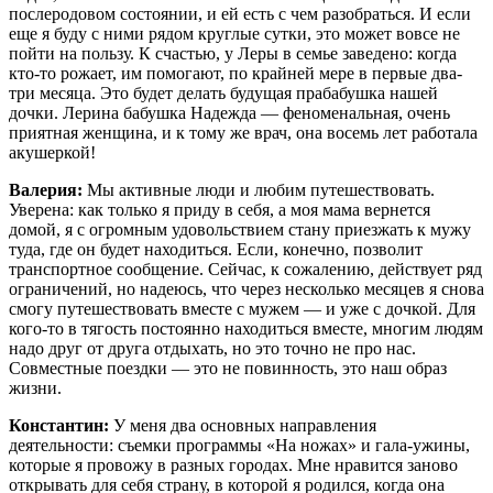
послеродовом состоянии, и ей есть с чем разобраться. И если
еще я буду с ними рядом круглые сутки, это может вовсе не
пойти на пользу. К счастью, у Леры в семье заведено: когда
кто-то рожает, им помогают, по крайней мере в первые два-
три месяца. Это будет делать будущая прабабушка нашей
дочки. Лерина бабушка Надежда — феноменальная, очень
приятная женщина, и к тому же врач, она восемь лет работала
акушеркой!
Валерия:
Мы активные люди и любим путешествовать.
Уверена: как только я приду в себя, а моя мама вернется
домой, я с огромным удовольствием стану приезжать к мужу
туда, где он будет находиться. Если, конечно, поз­волит
транспортное сообщение. Сейчас, к сожалению, действует ряд
ограничений, но надеюсь, что через несколько месяцев я снова
смогу путешествовать вместе с мужем — и уже с дочкой. Для
кого-то в тягость постоянно находиться вместе, многим людям
надо друг от друга отдыхать, но это точно не про нас.
Совместные поездки — это не повинность, это наш образ
жизни.
Константин:
У меня два основных направления
деятельности: съемки программы «На ножах» и гала-ужины,
которые я провожу в разных городах. Мне нравится заново
открывать для себя страну, в которой я родился, когда она