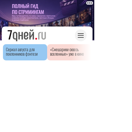
Сериал августа для
«Смешарики сквозь
поклонников фэнтези
вселенные» уже в кино