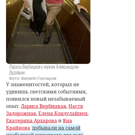
Лариса Вербицкая с мужем Александром
Дудовым
Фото: Филипп Гончаров
У знаменитостей, которых не
удивишь светскими событиями,
появился новый незабываемый
опыт.
Лариса Вербицкая
,
Настя
Задорожная
,
Елена Кондулайнен
,
Екатерина Архарова
и
Яна
Крайнова
побывали на самой