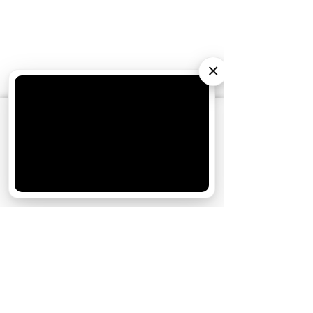
×
АО «Издательство СЕМЬ ДНЕЙ»
использует
cookie
для персонализации сервисов и
удобства пользователей. Вы можете
запретить сохранение cookie в настройках
своего браузера.
Хорошо