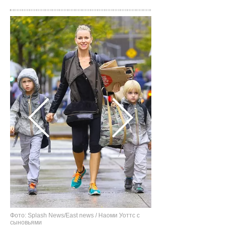
Фото: Splash News/East news / Наоми Уоттс с
сыновьями