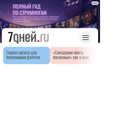
Сериал августа для
«Смешарики сквозь
поклонников фэнтези
вселенные» уже в кино