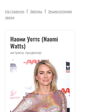
|
|
На главную
Звёзды
Энциклопедия
звезд
Наоми Уоттс (Naomi
Watts)
актриса, продюсер