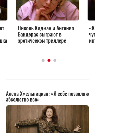
ет
Николь Кидман и Антонио
«Как заниматься се
Бандерас сыграют в
чуткий фильм про 
шка
эротическом триллере
интимный опыт