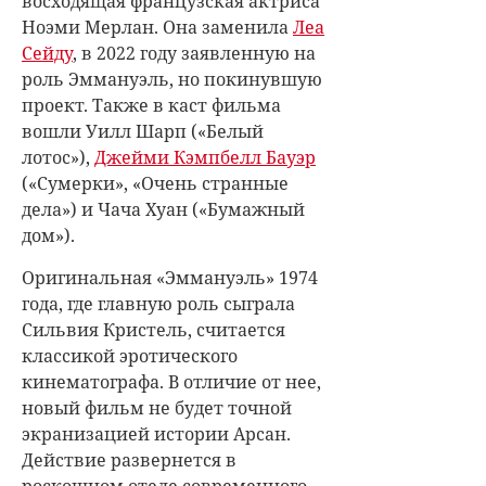
восходящая французская актриса
Ноэми Мерлан. Она заменила
Леа
Сейду
, в 2022 году заявленную на
роль Эммануэль, но покинувшую
проект. Также в каст фильма
вошли Уилл Шарп («Белый
лотос»),
Джейми Кэмпбелл Бауэр
(«Сумерки», «Очень странные
дела») и Чача Хуан («Бумажный
дом»).
Оригинальная «Эммануэль» 1974
года, где главную роль сыграла
Сильвия Кристель, считается
классикой эротического
кинематографа. В отличие от нее,
новый фильм
не будет точной
экранизацией истории Арсан.
Действие развернется в
роскошном отеле современного