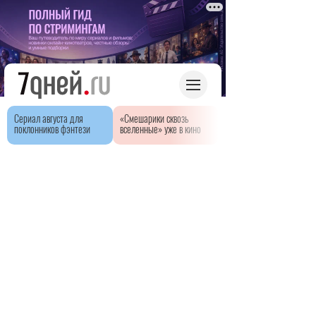
Сериал августа для
«Смешарики сквозь
поклонников фэнтези
вселенные» уже в кино