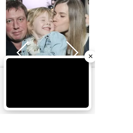
×
АО «Издательство СЕМЬ ДНЕЙ»
использует
cookie
для персонализации сервисов и
удобства пользователей. Вы можете
запретить сохранение cookie в настройках
своего браузера.
Хорошо
Фото: Предоставлено организаторами
мероприятия / Михаил Трухин с женой и дочерю