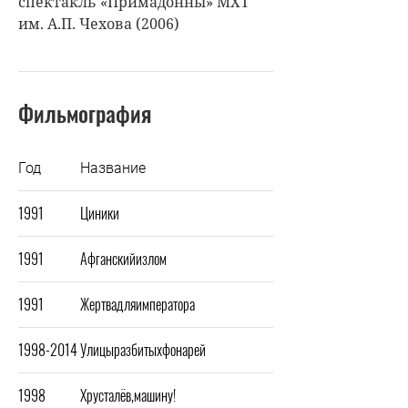
спектакль «Примадонны» МХТ
им. А.П. Чехова (2006)
Фильмография
Год
Название
1991
Циники
1991
Афганскийизлом
1991
Жертвадляимператора
1998-2014
Улицыразбитыхфонарей
1998
Хрусталёв,машину!