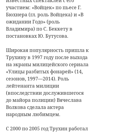
известных спектаклей с его
участием: «Войцек» по пьесе Г.
Бюхнера (гл. роль Войцека) и «В
ожидании Годо» (роль
Владимира) по С. Беккету в
постановках Ю. Бутусова.
Широкая популярность пришла к
Трухину в 1997 году после выхода
на экраны милицейского сериала
«Улицы разбитых фонарей» (14,
сезонов, 1997—2014). Роль
лейтенанта милиции
(впоследствии дослужившегося
до майора полиции) Вячеслава
Волкова сделала актера
народным любимцем.
С 2000 по 2005 год Трухин работал