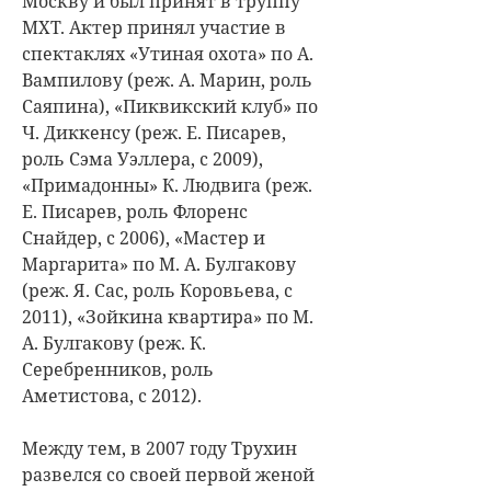
Москву и был принят в труппу
МХТ. Актер принял участие в
спектаклях «Утиная охота» по А.
Вампилову (реж. А. Марин, роль
Саяпина), «Пиквикский клуб» по
Ч. Диккенсу (реж. Е. Писарев,
роль Сэма Уэллера, с 2009),
«Примадонны» К. Людвига (реж.
Е. Писарев, роль Флоренс
Снайдер, с 2006), «Мастер и
Маргарита» по М. А. Булгакову
(реж. Я. Сас, роль Коровьева, с
2011), «Зойкина квартира» по М.
А. Булгакову (реж. К.
Серебренников, роль
Аметистова, с 2012).
Между тем, в 2007 году Трухин
развелся со своей первой женой