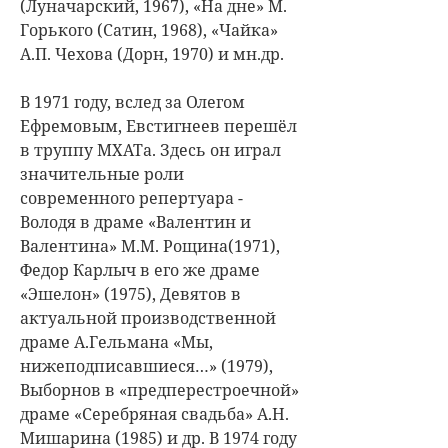
(Луначарский, 1967), «На дне» М.
Горького (Сатин, 1968), «Чайка»
А.П. Чехова (Дорн, 1970) и мн.др.
В 1971 году, вслед за Олегом
Ефремовым, Евстигнеев перешёл
в труппу МХАТа. Здесь он играл
значительные роли
современного репертуара -
Володя в драме «Валентин и
Валентина» М.М. Рощина(1971),
Федор Карлыч в его же драме
«Эшелон» (1975), Девятов в
актуальной производственной
драме А.Гельмана «Мы,
нижеподписавшиеся…» (1979),
Выборнов в «предперестроечной»
драме «Серебряная свадьба» А.Н.
Мишарина (1985) и др. В 1974 году