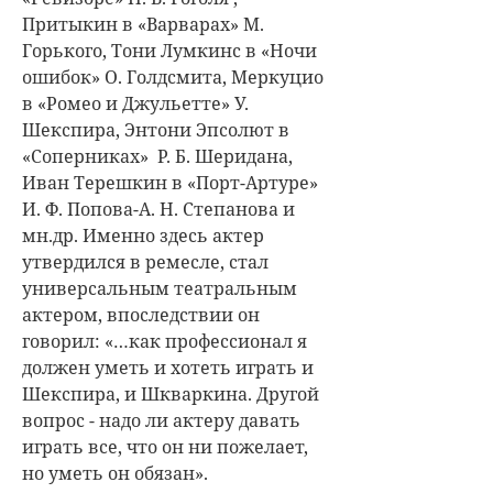
Притыкин в «Варварах» М.
Горького, Тони Лумкинс в «Ночи
ошибок» О. Голдсмита, Меркуцио
в «Ромео и Джульетте» У.
Шекспира, Энтони Эпсолют в
«Соперниках» Р. Б. Шеридана,
Иван Терешкин в «Порт-Артуре»
И. Ф. Попова-А. Н. Степанова и
мн.др. Именно здесь актер
утвердился в ремесле, стал
универсальным театральным
актером, впоследствии он
говорил: «…как профессионал я
должен уметь и хотеть играть и
Шекспира, и Шкваркина. Другой
вопрос - надо ли актеру давать
играть все, что он ни пожелает,
но уметь он обязан».