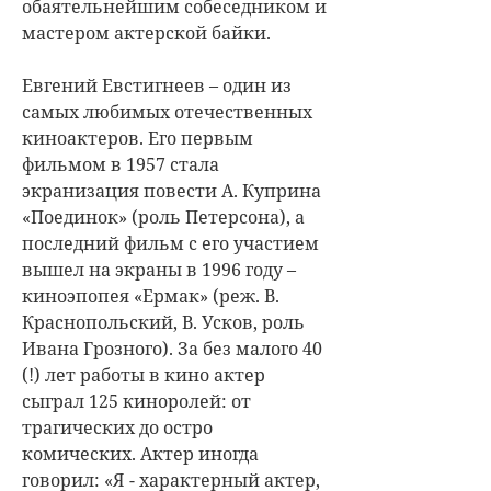
обаятельнейшим собеседником и
мастером актерской байки.
Евгений Евстигнеев – один из
самых любимых отечественных
киноактеров. Его первым
фильмом в 1957 стала
экранизация повести А. Куприна
«Поединок» (роль Петерсона), а
последний фильм с его участием
вышел на экраны в 1996 году –
киноэпопея «Ермак» (реж. В.
Краснопольский, В. Усков, роль
Ивана Грозного). За без малого 40
(!) лет работы в кино актер
сыграл 125 киноролей: от
трагических до остро
комических. Актер иногда
говорил: «Я - характерный актер,