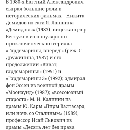
В 1980-х Евгений Александрович
сыграл большие роли в
исторических фильмах – Никита
Демидов из саги Я. Лапшина
«Демидовы» (1983); вице-канцлер
Бестужев из популярного
приключенческого сериала
«Гардемарины, вперед!» (реж. С.
Дружинина, 1987) и его
продолжений «Виват,
гардемарины!» (1991) и
«Гардемарины 3» (1992); адмирал
фон Эссен из военной драмы
«Моонзунд» (1987); «всесоюзный
староста» М. И. Калинин из
драмы Ю. Кары «Пиры Валтасара,
или ночь со Сталиным» (1989),
профессор Исай Львович из
драмы «Десять лет без права