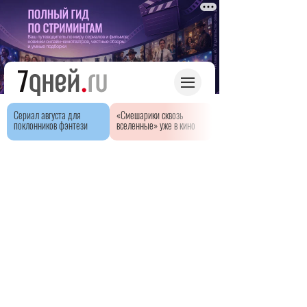
Сериал августа для
«Смешарики сквозь
поклонников фэнтези
вселенные» уже в кино