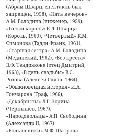
(Абрам Шварц, спектакль был
запрещен, 1958), «Пять вечеров»
А.М. Володина (инженер, 1959),
«Голый король» Е.Л. Шварца
(Король, 1960), «Четвертый» К.М.
Симонова (Тэдди Франк, 1961),
«Старшая сестра» А.М. Володина
(Мединский, 1962), «Без креста»
В.Ф. Тендрякова (отец Дмитрий,
1963), «В день свадьбы» В.С.
Розова (Алексей Салов, 1964),
«Обыкновенная история» И.А.
Гончарова (Граф, 1966),
«Декабристы» Л.Г. Зорина
(Чернышев, 1967),
«Народовольцы» А.П. Свободина
(Александр II, 1967),
«Большевики» М.Ф. Шатрова