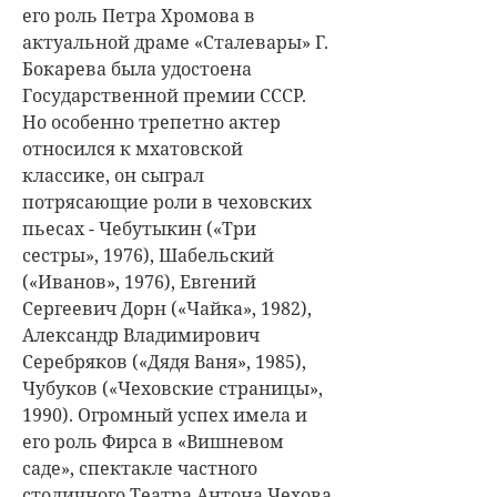
его роль Петра Хромова в
актуальной драме «Сталевары» Г.
Бокарева была удостоена
Государственной премии СССР.
Но особенно трепетно актер
относился к мхатовской
классике, он сыграл
потрясающие роли в чеховских
пьесах - Чебутыкин («Три
сестры», 1976), Шабельский
(«Иванов», 1976), Евгений
Сергеевич Дорн («Чайка», 1982),
Александр Владимирович
Серебряков («Дядя Ваня», 1985),
Чубуков («Чеховские страницы»,
1990). Огромный успех имела и
его роль Фирса в «Вишневом
саде», спектакле частного
столичного Театра Антона Чехова