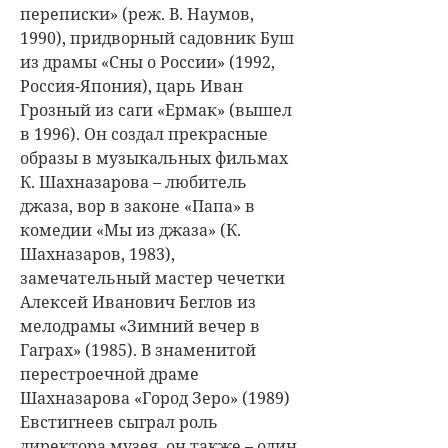
переписки» (реж. В. Наумов,
1990), придворный садовник Буш
из драмы «Сны о России» (1992,
Россия-Япония), царь Иван
Грозный из саги «Ермак» (вышел
в 1996). Он создал прекрасные
образы в музыкальных фильмах
К. Шахназарова – любитель
джаза, вор в законе «Папа» в
комедии «Мы из джаза» (К.
Шахназаров, 1983),
замечательный мастер чечетки
Алексей Иванович Беглов из
мелодрамы «Зимний вечер в
Гаграх» (1985). В знаменитой
перестроечной драме
Шахназарова «Город Зеро» (1989)
Евстигнеев сыграл роль
директора музея, он также – один