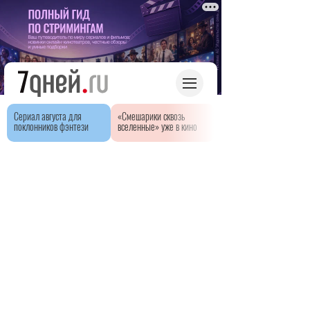
Сериал августа для
«Смешарики сквозь
поклонников фэнтези
вселенные» уже в кино