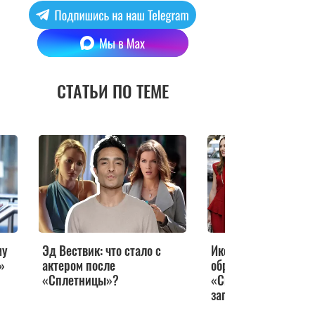
СТАТЬИ ПО ТЕМЕ
му
Эд Вествик: что стало с
Иконы стиля нулевы
»
актером после
образы из сериала
«Сплетницы»?
«Сплетница», кото
запомним навсегда