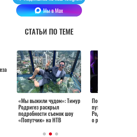
СТАТЬИ ПО ТЕМЕ
еза
«Мы выжили чудом»: Тимур
После съемок и
Родригез раскрыл
путешествий с Тодо
подробности съемок шоу
Родригез внезапно 
«Попутчик» на НТВ
о разводе