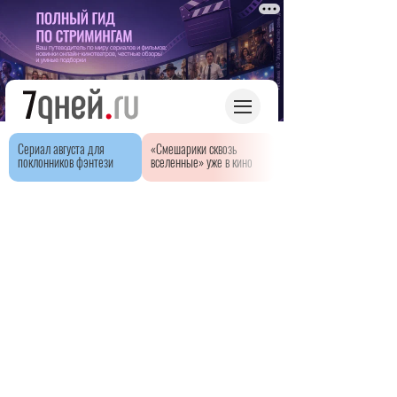
Сериал августа для
«Смешарики сквозь
поклонников фэнтези
вселенные» уже в кино