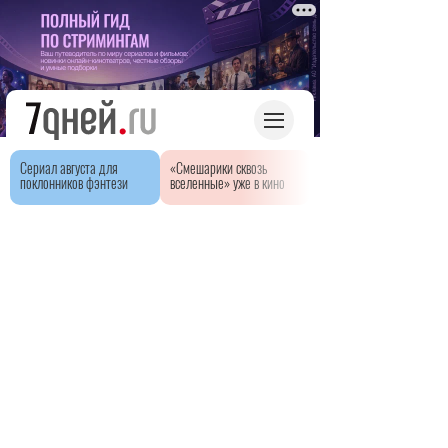
Сериал августа для
«Смешарики сквозь
поклонников фэнтези
вселенные» уже в кино