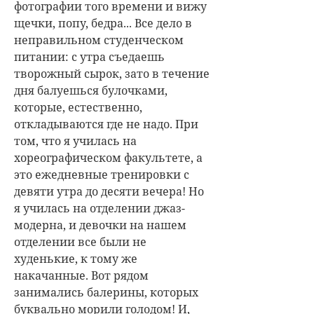
фотографии того времени и вижу
щечки, попу, бедра... Все дело в
неправильном студенческом
питании: с утра съедаешь
творожный сырок, зато в течение
дня балуешься булочками,
которые, естественно,
откладываются где не надо. При
том, что я училась на
хореографическом факультете, а
это ежедневные тренировки с
девяти утра до десяти вечера! Но
я училась на отделении джаз-
модерна, и девочки на нашем
отделении все были не
худенькие, к тому же
накачанные. Вот рядом
занимались балерины, которых
буквально морили голодом! И,