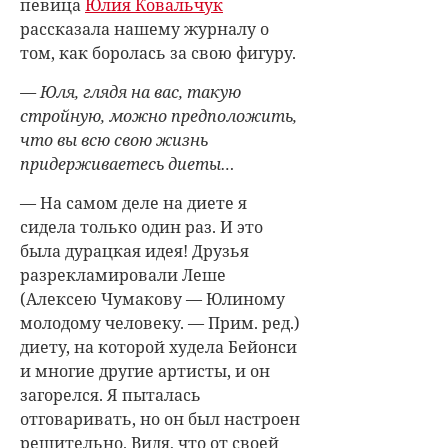
певица
Юлия Ковальчук
рассказала нашему журналу о
том, как боролась за свою фигуру.
— Юля, глядя на ваc, такую
стройную, можно предположить,
что вы всю свою жизнь
придерживаетесь диеты…
— На самом деле на диете я
сидела только один раз. И это
была дурацкая идея! Друзья
разрекламировали Леше
(Алексею Чумакову — Юлиному
молодому человеку. — Прим. ред.)
диету, на которой худела Бейонси
и многие другие артисты, и он
загорелся. Я пыталась
отговаривать, но он был настроен
решительно. Видя, что от своей