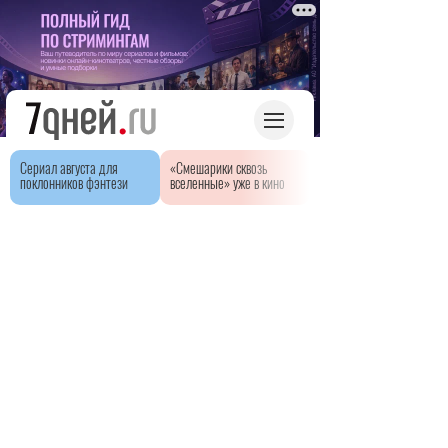
Сериал августа для
«Смешарики сквозь
поклонников фэнтези
вселенные» уже в кино