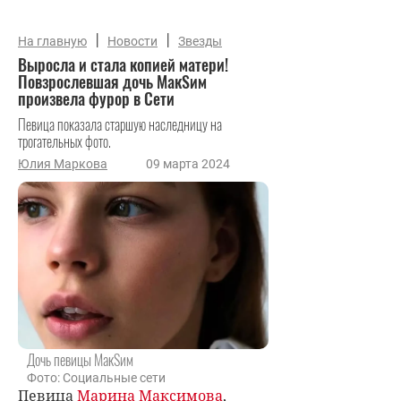
|
|
На главную
Новости
Звезды
Выросла и стала копией матери!
Повзрослевшая дочь МакSим
произвела фурор в Сети
Певица показала старшую наследницу на
трогательных фото.
Юлия Маркова
09 марта 2024
Дочь певицы МакSим
Фото: Социальные сети
Певица
Марина Максимова
,