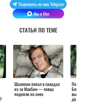
СТАТЬИ ПО ТЕМЕ
Шаляпин попал в скандал
Пошла по стопам
из-за МакSим — певца
Блиновской: МакSи
подняли на смех
высказалась о мил
?
долгах по налогам