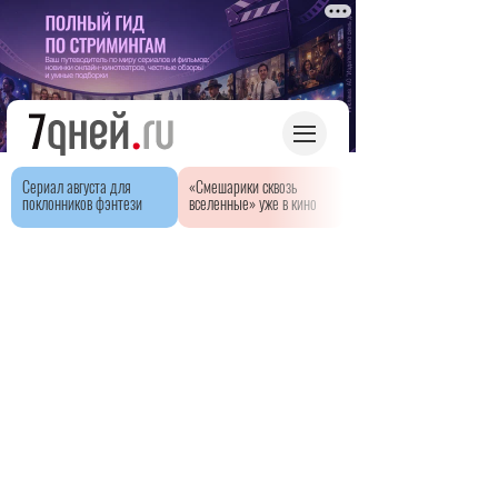
Сериал августа для
«Смешарики сквозь
поклонников фэнтези
вселенные» уже в кино