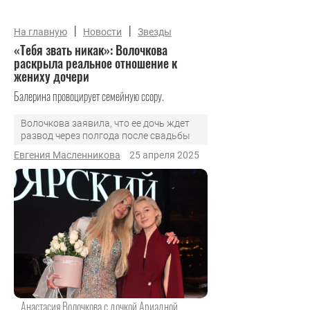
|
|
На главную
Новости
Звезды
«Тебя звать никак»: Волочкова
раскрыла реальное отношение к
жениху дочери
Балерина провоцирует семейную ссору.
Волочкова заявила, что ее дочь ждет
развод через полгода после свадьбы
Евгения Масленникова
25 апреля 2025
Анастасия Волочкова с дочкой Ариадной