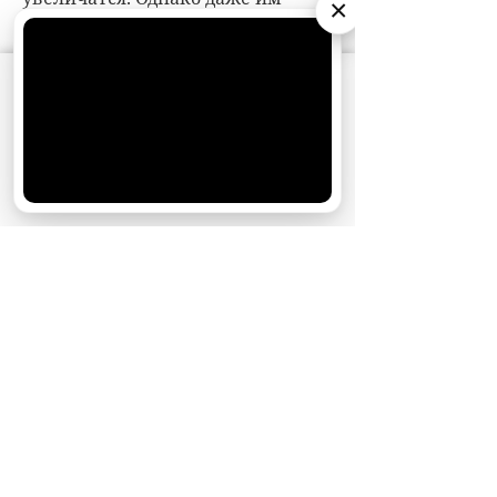
×
АО «Издательство СЕМЬ ДНЕЙ»
использует
cookie
для персонализации сервисов и
удобства пользователей. Вы можете
запретить сохранение cookie в настройках
своего браузера.
Хорошо
НОВОСТИ ПАРТНЕРОВ
МАГАЗИНЫ