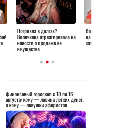
Погрязла в долгах?
Волочкова выбрала
бой
Волочкова отреагировала на
на свадьбу дочери
же
новости о продаже ее
затмит всех на банк
имущества