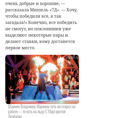
очень добрые и хорошие, —
рассказала Мишель «7Д». — Хочу,
чтобы победили все, я так
загадала!» Конечно, все победить
не смогут, но поклонники уже
выделяют некоторые пары и
делают ставки, кому достанется
первое место.
Шоумен Владимир Маркони чуть не сгорел на
работе — то есть на льду С Маргаритой
Дробязко