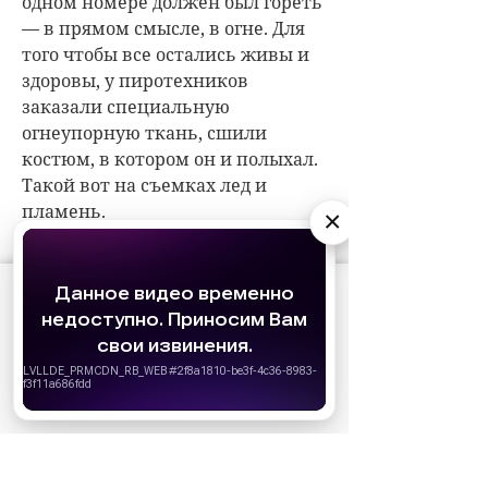
одном номере должен был гореть
— в прямом смысле, в огне. Для
того чтобы все остались живы и
здоровы, у пиротехников
заказали специальную
огнеупорную ткань, сшили
костюм, в котором он и полыхал.
Такой вот на съемках лед и
пламень.
×
АО «Издательство СЕМЬ ДНЕЙ»
использует
СОБЫТИЯ НА ВИДЕО
cookie
для персонализации сервисов и
удобства пользователей. Вы можете
запретить сохранение cookie в настройках
своего браузера.
Хорошо