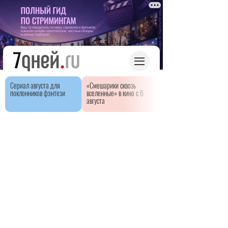
Сериал августа для
«Смешарики сквозь
поклонников фэнтези
вселенные» в кино с 6
августа