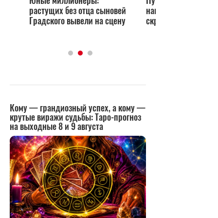
Юные миллионеры:
Пугачева давно кати
растущих без отца сыновей
наклонной: что мног
Градского вывели на сцену
скрывал Градский