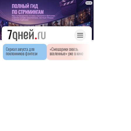
Сериал августа для
«Смешарики сквозь
поклонников фэнтези
вселенные» уже в кино