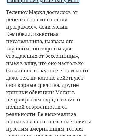
сообщило издание Daily Mail.
Телешоу Маркл досталось от
рецензентов «по полной
программе». Леди Колин
Кэмпбелл, известная
писательница, назвала его
«лучшим снотворным для
страдающих от бессонницы»,
имея в виду, что оно настолько
банальное и скучное, что усыпит
даже тех, на кого не действуют
снотворные средства. Другие
критики обвинили Меган в
неприкрытом нарциссизме и
полной оторванности от
реальности. Ее высмеяли за
попытки давать полезные советы
простым американцам, готовя
дорогущие продукты на кухне за