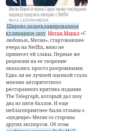
Меган Маркл и принц Гарри теряют последнюю
надежду продлить контракт с Netflix
Фото: LEGION-MEDIA
Широко разрекламированное
кулинарное шоу
Меган Маркл
«С
любовью, Меган», стартовавшее
вчера на Netflix, явно не
принесет ей славы. Первые же
рецензии на ее творение
оказались просто разгромными.
Едва ли не лучшей оценкой стало
мнение авторитетного
ресторанного критика издания
The Telegraph, который дал шоу
два из пяти баллов. И еще
неблагоприятнее были отзывы о
«шедевре» Меган со стороны
других экспертов. Об этом