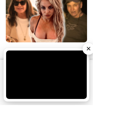
×
АО «Издательство СЕМЬ ДНЕЙ»
использует
cookie
для персонализации сервисов и
удобства пользователей. Вы можете
запретить сохранение cookie в настройках
своего браузера.
Хорошо