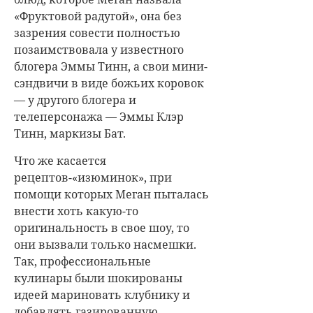
«Фруктовой радугой», она без
зазрения совести полностью
позаимствовала у известного
блогера Эммы Тинн, а свои мини-
сэндвичи в виде божьих коровок
— у другого блогера и
телеперсонажа — Эммы Клэр
Тинн, маркизы Бат.
Что же касается
рецептов-«изюминок», при
помощи которых Меган пыталась
внести хоть какую-то
оригинальность в свое шоу, то
они вызвали только насмешки.
Так, профессиональные
кулинары были шокированы
идеей мариновать клубнику и
добавлять газированную