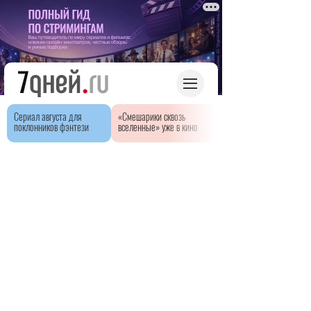
Сериал августа для
«Смешарики сквозь
поклонников фэнтези
вселенные» уже в кино