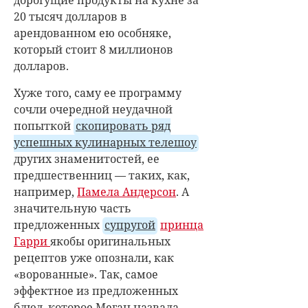
20 тысяч долларов в
арендованном ею особняке,
который стоит 8 миллионов
долларов.
Хуже того, саму ее программу
сочли очередной неудачной
попыткой
скопировать ряд
успешных кулинарных телешоу
других знаменитостей, ее
предшественниц — таких, как,
например,
Памела Андерсон
. А
значительную часть
предложенных
супругой
принца
Гарри
якобы оригинальных
рецептов уже опознали, как
«ворованные». Так, самое
эффектное из предложенных
блюд, которое Меган назвала