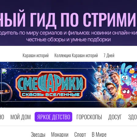
Караван историй
Коллекция Караван историй
7 Дней
НО
МОЙ ДОМ
ЯРКОЕ ДЕТСТВО
ГОРОСКОПЫ
ДОСУГ
ЗДО
Звезды
Монархи
Спорт
В Мире