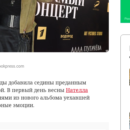
ookpress.com
оды добавила седины преданным
й. В первый день весны
Нателла
ями из нового альбома уехавшей
рные эмоции.