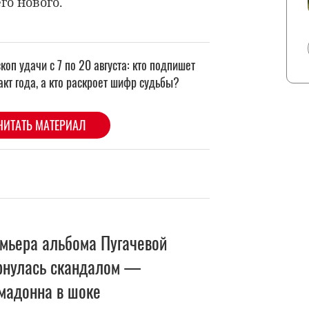
его нового.
мьера альбома Пугачевой
рнулась скандалом —
мадонна в шоке