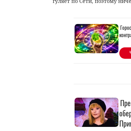
гуляет по Сети, поэтому нич
Пре
обе
При