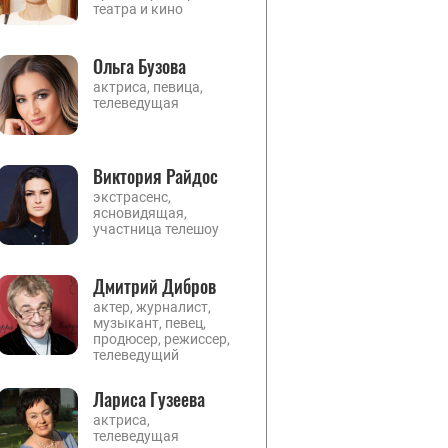
театра и кино
Ольга Бузова
актриса, певица,
телеведущая
Виктория Райдос
экстрасенс,
ясновидящая,
участница телешоу
Дмитрий Дибров
актер, журналист,
музыкант, певец,
продюсер, режиссер,
телеведущий
Лариса Гузеева
актриса,
телеведущая