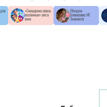
 для
«Смешарики сквозь
Обходим
вселенные» уже в
блокировку VK
кино
Знакомств