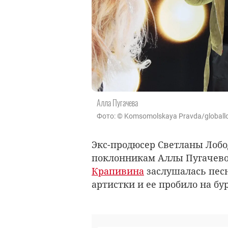
Алла Пугачева
Фото: © Komsomolskaya Pravda/globall
Экс-продюсер Светланы Лоб
поклонникам Аллы Пугачево
Крапивина
заслушалась песн
артистки и ее пробило на бу