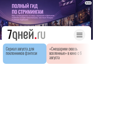
Сериал августа для
«Смешарики сквозь
поклонников фэнтези
вселенные» в кино с 6
августа