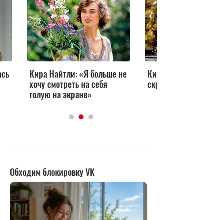
ась
Кира Найтли: «Я больше не
Кира Найтли перест
хочу смотреть на себя
скрывать своего ре
голую на экране»