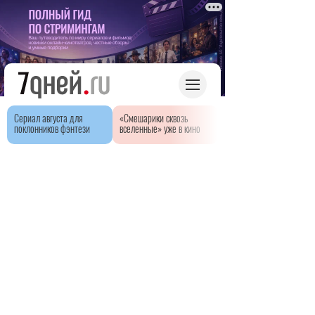
Сериал августа для
«Смешарики сквозь
поклонников фэнтези
вселенные» уже в кино