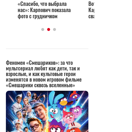
«Спасибо, что выбрала
Вот-вот исчезнет: тоща
нас»: Карпович показала
Карпович надела завет
фото с грудничком
свадебное платье