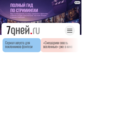
Сериал августа для
«Смешарики сквозь
поклонников фэнтези
вселенные» уже в кино