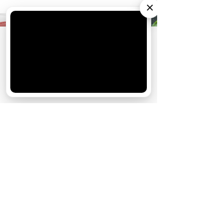
×
АО «Издательство СЕМЬ ДНЕЙ»
использует
cookie
для персонализации сервисов и
удобства пользователей. Вы можете
запретить сохранение cookie в настройках
своего браузера.
Хорошо