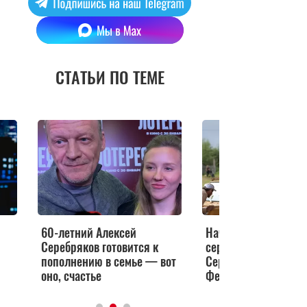
СТАТЬИ ПО ТЕМЕ
60-летний Алексей
Начались съемки фэ
Серебряков готовится к
сериала «Красное о
пополнению в семье — вот
Серебряковым и
оно, счастье
Федорцовым