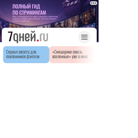
Сериал августа для
«Смешарики сквозь
поклонников фэнтези
вселенные» уже в кино