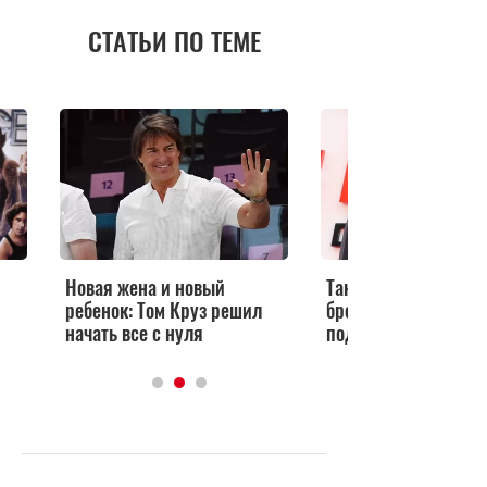
СТАТЬИ ПО ТЕМЕ
Новая жена и новый
Так быстро? Том Кр
ребенок: Том Круз решил
бросил свою русску
начать все с нуля
подружку