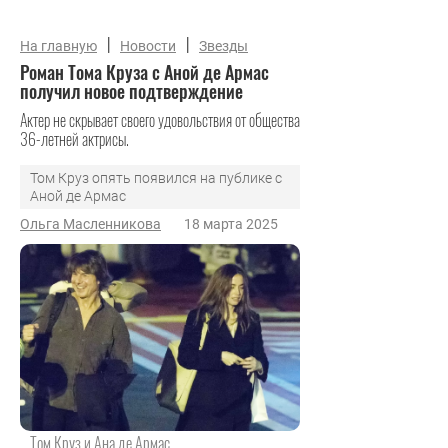
|
|
На главную
Новости
Звезды
Роман Тома Круза с Аной де Армас
получил новое подтверждение
Актер не скрывает своего удовольствия от общества
36-летней актрисы.
Том Круз опять появился на публике с
Аной де Армас
Ольга Масленникова
18 марта 2025
Том Круз и Ана де Армас