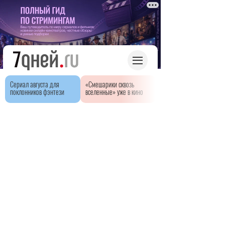
Сериал августа для
«Смешарики сквозь
поклонников фэнтези
вселенные» уже в кино