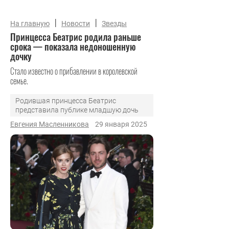
|
|
На главную
Новости
Звезды
Принцесса Беатрис родила раньше
срока — показала недоношенную
дочку
Стало известно о прибавлении в королевской
семье.
Родившая принцесса Беатрис
представила публике младшую дочь
Евгения Масленникова
29 января 2025