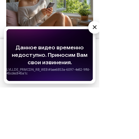
×
АО «Издательство СЕМЬ ДНЕЙ»
использует
cookie
для персонализации сервисов и
удобства пользователей. Вы можете
запретить сохранение cookie в настройках
своего браузера.
Хорошо
НОВОСТИ ПАРТНЕРОВ
МАГАЗИНЫ