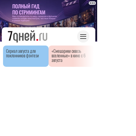
Сериал августа для
«Смешарики сквозь
поклонников фэнтези
вселенные» в кино с 6
августа