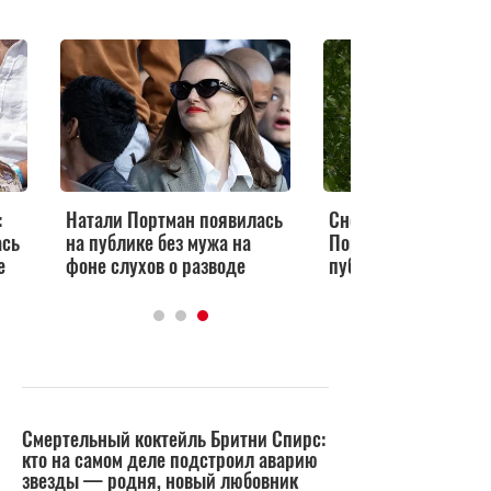
:
Натали Портман появилась
Снова одна: Натали
ась
на публике без мужа на
Портман появилась 
е
фоне слухов о разводе
публике без мужа