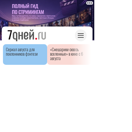
Сериал августа для
«Смешарики сквозь
поклонников фэнтези
вселенные» в кино с 6
августа