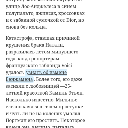
улице Лос-Анджелеса в синем
полупальто, джинсах, кроссовках
и с забавной сумочкой от Dior, но
снова без кольца.
Катастрофа, ставшая причиной
крушения брака Натали,
разразилась летом минувшего
года, когда репортерам
французского таблоида Voici
удалось
узнать об измене
Бенжамена
. Более того, его даже
заcняли с любовницей —25-
летней красоткой Камиль Этьен.
Насколько известно, Мильпье
слезно каялся в своем проступке
и чуть ли не на коленях умолял
Портман его простить. Некоторое
время она, видимо, пыталась