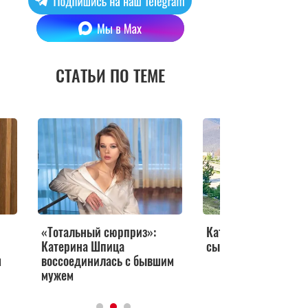
СТАТЬИ ПО ТЕМЕ
«Тотальный сюрприз»:
Катерина Шпица ув
Катерина Шпица
сына в горы
м
воссоединилась с бывшим
мужем