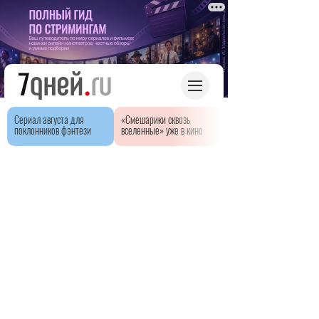
Сериал августа для
«Смешарики сквозь
поклонников фэнтези
вселенные» уже в кино