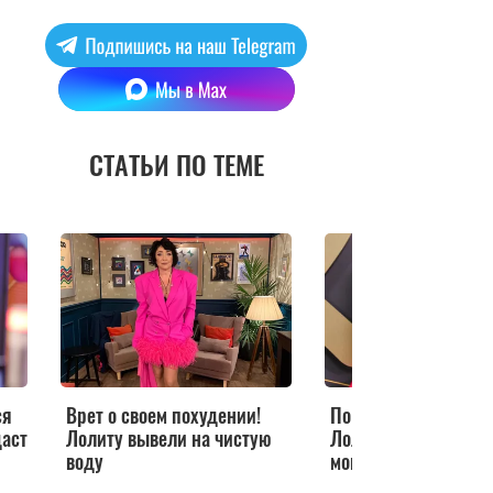
СТАТЬИ ПО ТЕМЕ
ся
Врет о своем похудении!
По делам Петросяна
даст
Лолиту вывели на чистую
Лолита столкнулась
воду
мошенниками