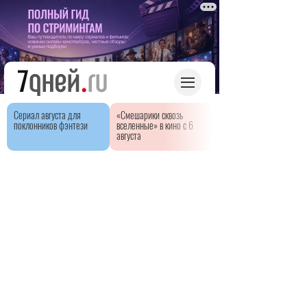
Сериал августа для
«Смешарики сквозь
поклонников фэнтези
вселенные» в кино с 6
августа