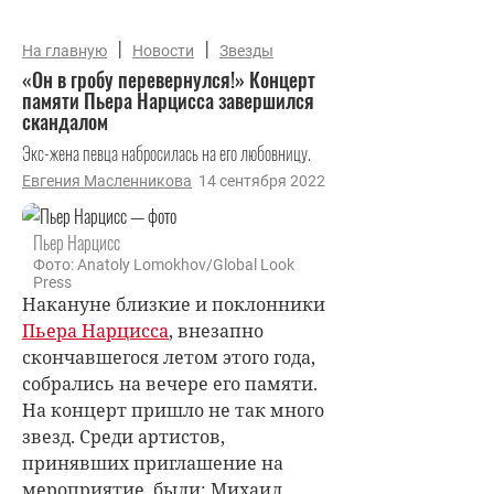
|
|
На главную
Новости
Звезды
«Он в гробу перевернулся!» Концерт
памяти Пьера Нарцисса завершился
скандалом
Экс-жена певца набросилась на его любовницу.
Евгения Масленникова
14 сентября 2022
Пьер Нарцисс
Фото: Anatoly Lomokhov/Global Look
Press
Накануне близкие и поклонники
Пьера Нарцисса
, внезапно
скончавшегося летом этого года,
собрались на вечере его памяти.
На концерт пришло не так много
звезд. Среди артистов,
принявших приглашение на
мероприятие, были: Михаил