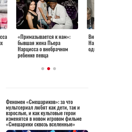
сса
«Примазывается к нам»:
Внебрачный сын: у 
ых
бывшая жена Пьера
Нарцисса нашелся 
Нарцисса о внебрачном
один ребенок
ребенке певца