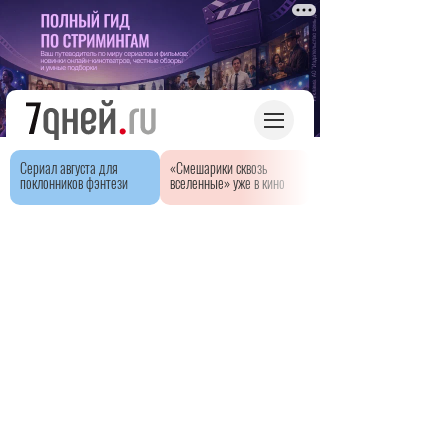
Сериал августа для
«Смешарики сквозь
поклонников фэнтези
вселенные» уже в кино