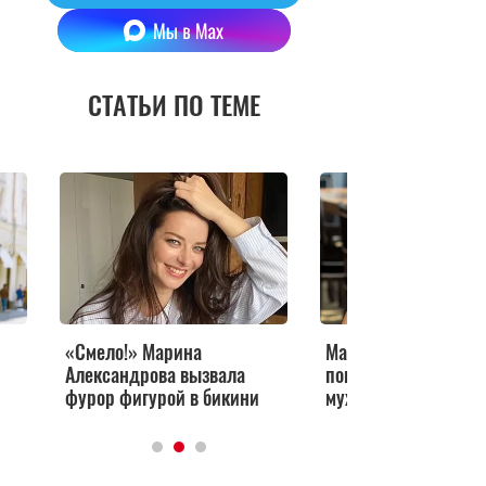
СТАТЬИ ПО ТЕМЕ
«Смело!» Марина
Марина Александро
Александрова вызвала
показала редкое фот
фурор фигурой в бикини
мужем