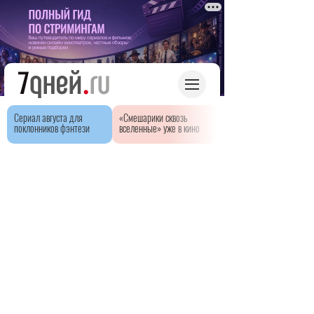
Сериал августа для
«Смешарики сквозь
поклонников фэнтези
вселенные» уже в кино