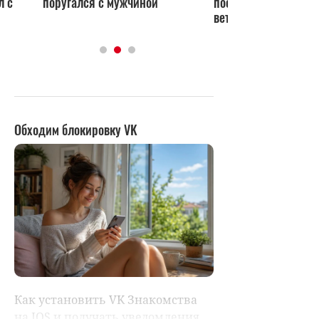
с
поругался с мужчиной
посетительницей
ветклиники