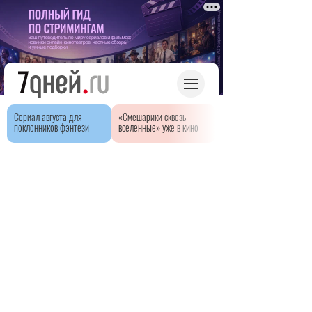
Сериал августа для
«Смешарики сквозь
поклонников фэнтези
вселенные» уже в кино