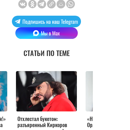
СТАТЬИ ПО ТЕМЕ
!»
Отхлестал букетом:
«Неудовлетворенная 
разъяренный Киркоров
Орлова поскандалила