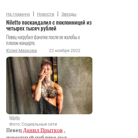
|
|
На главную
Новости
Звезды
Niletto поскандалил с поклонницей из
четырех тысяч рублей
Певец нагрубил фанатке после ее жалобы о
плохом концерте.
Юлия Маркова
22 ноября 2022
Niletto
Фото: Социальные сети
Певец
Данил Прытков
,
известный публике под