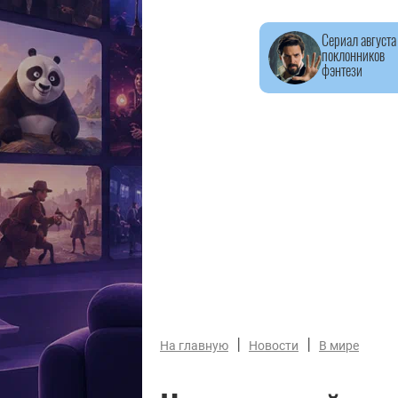
Сериал августа
поклонников
фэнтези
|
|
На главную
Новости
В мире