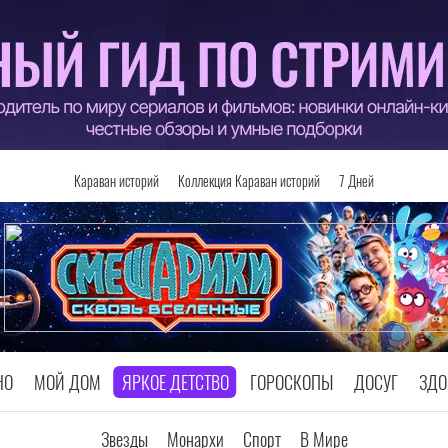
Караван историй
Коллекция Караван историй
7 Дней
НО
МОЙ ДОМ
ЯРКОЕ ДЕТСТВО
ГОРОСКОПЫ
ДОСУГ
ЗДО
Звезды
Монархи
Спорт
В Мире