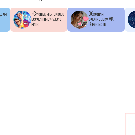
 для
«Смешарики сквозь
Обходим
вселенные» уже в
блокировку VK
кино
Знакомств