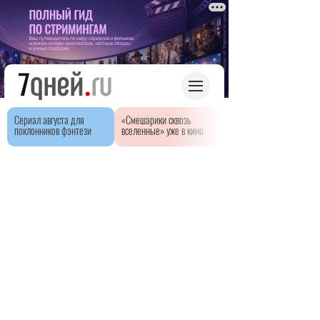
Сериал августа для
«Смешарики сквозь
поклонников фэнтези
вселенные» уже в кино