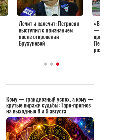
Лечит и калечит: Петросян
«Все вокруг мертвые
выступил с признанием
— их королева»: же
после откровений
оригинально поздр
Брухуновой
Петросяна с днем
рождения