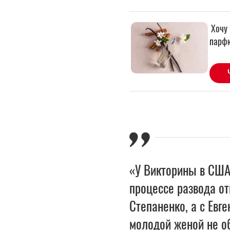
«У Викторины в США
процессе развода о
Степаненко, а с Евг
молодой женой не об