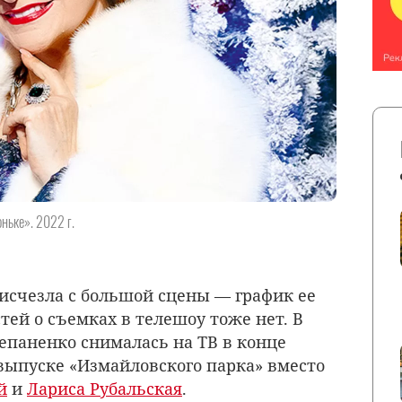
ньке». 2022 г.
исчезла с большой сцены — график ее
стей о съемках в телешоу тоже нет. В
епаненко снималась на ТВ в конце
 выпуске «Измайловского парка» вместо
й
и
Лариса Рубальская
.