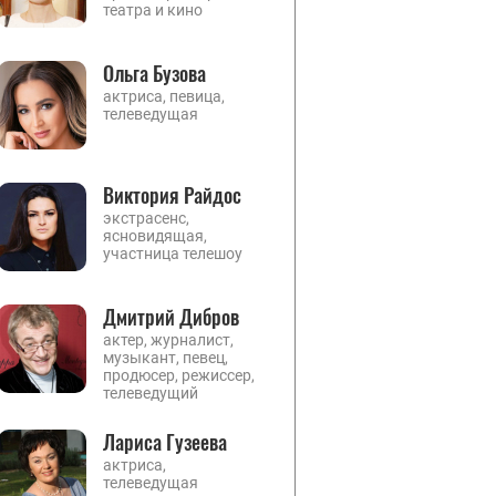
театра и кино
Ольга Бузова
актриса, певица,
телеведущая
Виктория Райдос
экстрасенс,
ясновидящая,
участница телешоу
Дмитрий Дибров
актер, журналист,
музыкант, певец,
продюсер, режиссер,
телеведущий
Лариса Гузеева
актриса,
телеведущая