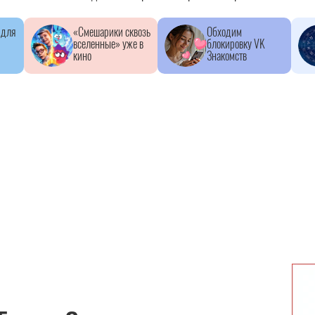
 для
«Смешарики сквозь
Обходим
вселенные» уже в
блокировку VK
кино
Знакомств