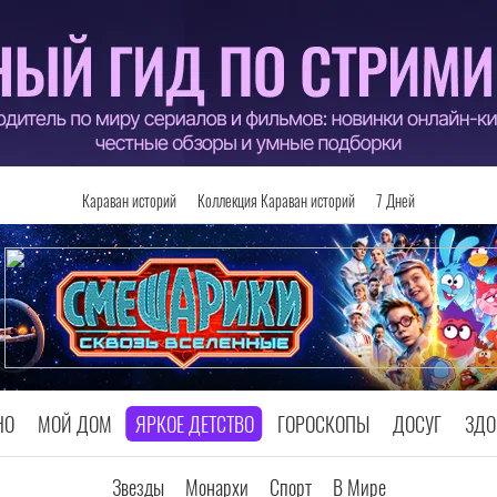
Караван историй
Коллекция Караван историй
7 Дней
НО
МОЙ ДОМ
ЯРКОЕ ДЕТСТВО
ГОРОСКОПЫ
ДОСУГ
ЗДО
Звезды
Монархи
Спорт
В Мире