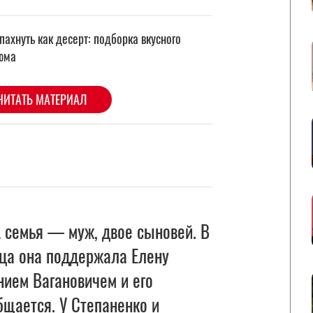
 семья — муж, двое сыновей. В
тца она поддержала Елену
ением Вагановичем и его
щается. У Степаненко и