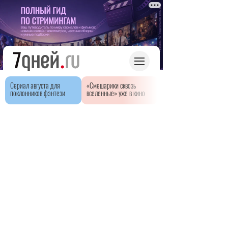
Сериал августа для
«Смешарики сквозь
поклонников фэнтези
вселенные» уже в кино