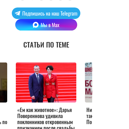
СТАТЬИ ПО ТЕМЕ
«Ем как животное»: Дарья
Ни слова о любви: ч
Повереннова удивила
так во втором браке
ь по
поклонников откровенным
Поверенновой
признанием после свадьбы