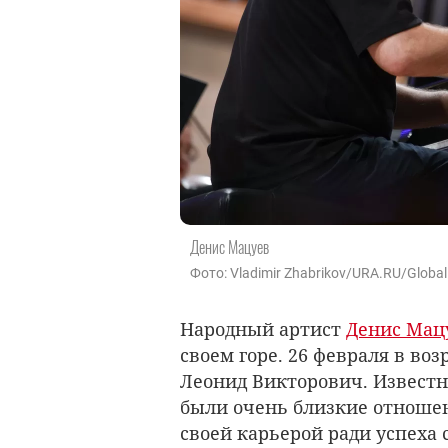
Денис Мацуев
Фото: Vladimir Zhabrikov/URA.RU/Global
Народный артист
Денис Мац
своем горе. 26 февраля в во
Леонид Викторович. Известны
были очень близкие отноше
своей карьерой ради успеха 