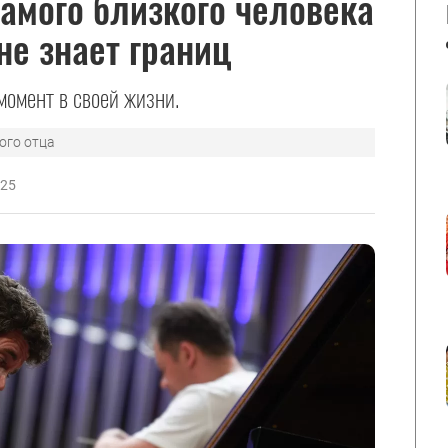
амого близкого человека
не знает границ
омент в своей жизни.
ого отца
025