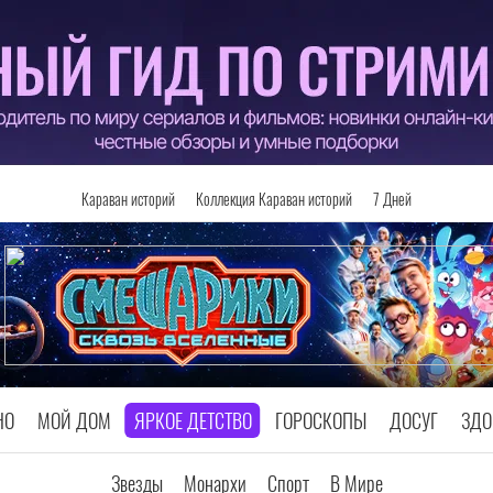
Караван историй
Коллекция Караван историй
7 Дней
НО
МОЙ ДОМ
ЯРКОЕ ДЕТСТВО
ГОРОСКОПЫ
ДОСУГ
ЗДО
Звезды
Монархи
Спорт
В Мире