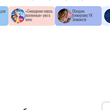
 для
«Смешарики сквозь
Обходим
вселенные» уже в
блокировку VK
кино
Знакомств