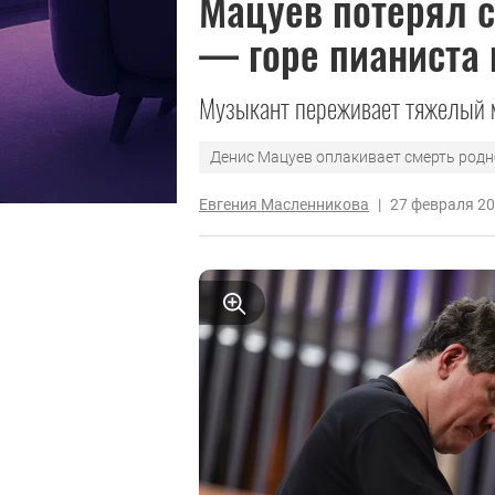
Мацуев потерял с
— горе пианиста 
Музыкант переживает тяжелый м
Денис Мацуев оплакивает смерть родн
Евгения Масленникова
|
27 февраля 2