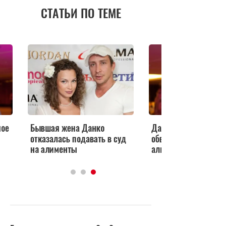
СТАТЬИ ПО ТЕМЕ
Данко ответил на
Данко сделал скан
уд
обвинения в неуплате
признание о больно
алиментов
дочери