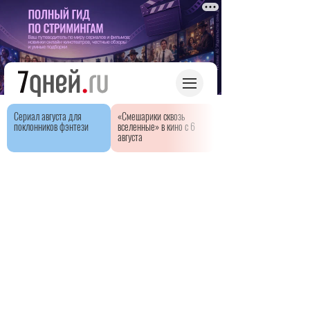
Сериал августа для
«Смешарики сквозь
поклонников фэнтези
вселенные» в кино с 6
августа