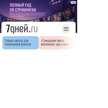
Сериал августа для
«Смешарики сквозь
поклонников фэнтези
вселенные» уже в кино