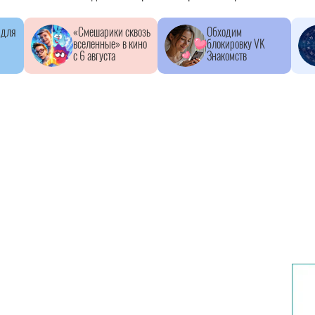
 для
«Смешарики сквозь
Обходим
вселенные» в кино
блокировку VK
с 6 августа
Знакомств