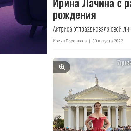
Ирина Лачина с р
рождения
Актриса отпраздновала свой лич
Ирина Боровлева
|
30 августа 2022