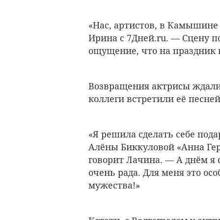
«Нас, артистов, в Камышине
Ирина с 7Дней.ru. — Сцену п
ощущение, что на праздник 
Возвращения актрисы ждали 
коллеги встретили её песней
«Я решила сделать себе под
Алёны Биккуловой «Анна Гер
говорит Лачина. — А днём я с
очень рада. Для меня это ос
мужества!»