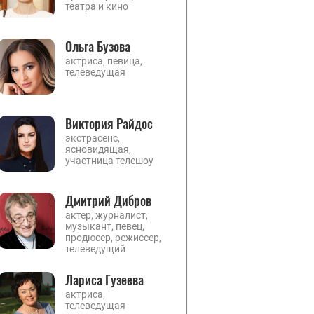
театра и кино
Ольга Бузова
актриса, певица,
телеведущая
Виктория Райдос
экстрасенс,
ясновидящая,
участница телешоу
Дмитрий Дибров
актер, журналист,
музыкант, певец,
продюсер, режиссер,
телеведущий
Лариса Гузеева
актриса,
телеведущая