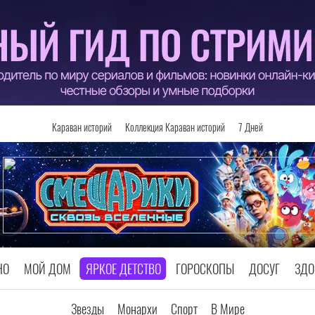
Караван историй
Коллекция Караван историй
7 Дней
НО
МОЙ ДОМ
ЯРКОЕ ДЕТСТВО
ГОРОСКОПЫ
ДОСУГ
ЗДО
Звезды
Монархи
Спорт
В Мире