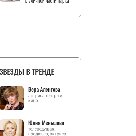
в уличной части парка
ЗВЕЗДЫ В ТРЕНДЕ
Вера Алентова
актриса театра и
кино
Юлия Меньшова
телеведущая,
продюсер, актриса