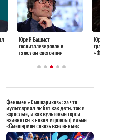
ил
Юрий Башмет
Юрий Башмет предс
госпитализирован в
грандиозную оперу
тяжелом состоянии
«Фантастическая К