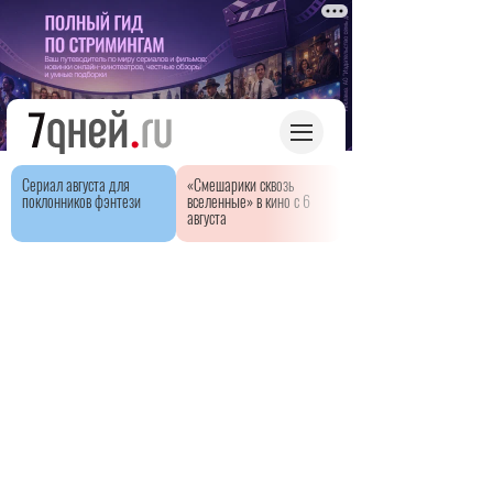
Сериал августа для
«Смешарики сквозь
поклонников фэнтези
вселенные» в кино с 6
августа