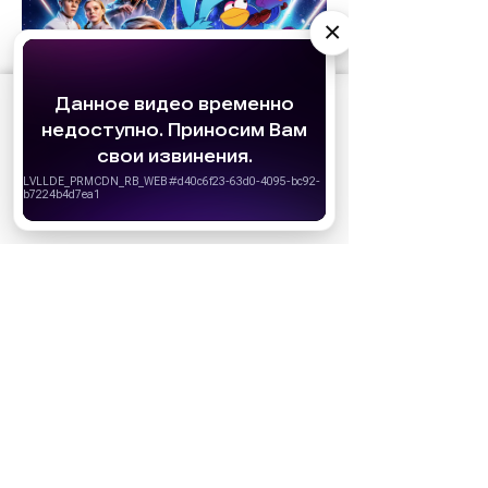
×
АО «Издательство СЕМЬ ДНЕЙ»
использует
cookie
для персонализации сервисов и
удобства пользователей. Вы можете
запретить сохранение cookie в настройках
своего браузера.
Хорошо