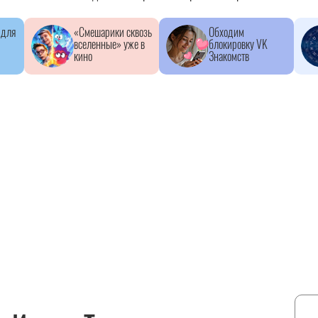
 для
«Смешарики сквозь
Обходим
вселенные» уже в
блокировку VK
кино
Знакомств