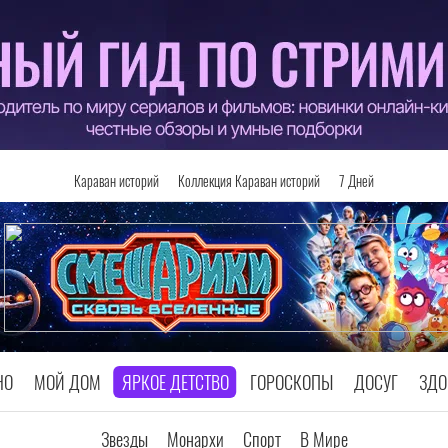
Караван историй
Коллекция Караван историй
7 Дней
НО
МОЙ ДОМ
ЯРКОЕ ДЕТСТВО
ГОРОСКОПЫ
ДОСУГ
ЗДО
Звезды
Монархи
Спорт
В Мире