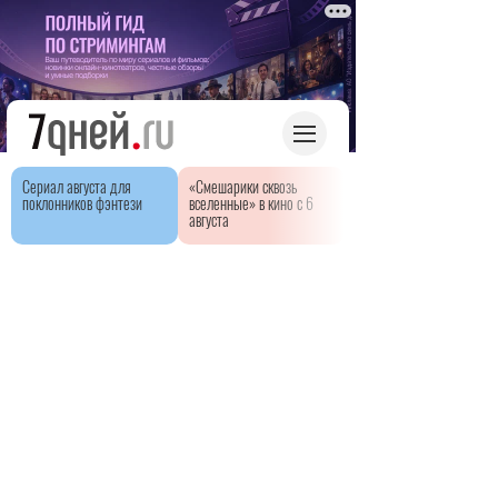
Сериал августа для
«Смешарики сквозь
поклонников фэнтези
вселенные» в кино с 6
августа