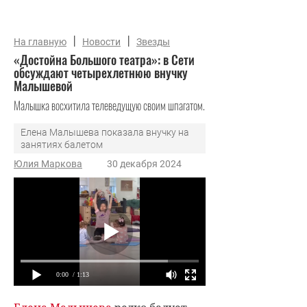
|
|
На главную
Новости
Звезды
«Достойна Большого театра»: в Сети
обсуждают четырехлетнюю внучку
Малышевой
Малышка восхитила телеведущую своим шпагатом.
Елена Малышева показала внучку на
занятиях балетом
Юлия Маркова
30 декабря 2024
0:00
/ 1:13