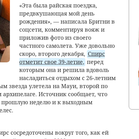
«Эта была райская поездка,
предвкушающая мой день
рождения», — написала Бритни в
соцсети, комментируя вояж и
приложив фото из своего
частного самолета. Уже довольно
скоро, второго декабря,
Спирс
отметит свое 39-летие,
перед
которым она и решила вдоволь
насладиться отдыхом с 26-летним
м звезда улетела на Мауи, второй по
 архипелаге. Источник сообщает, что
ю прошлую неделю и к выходным
елес.
рс сосредоточены вокруг того, как ей