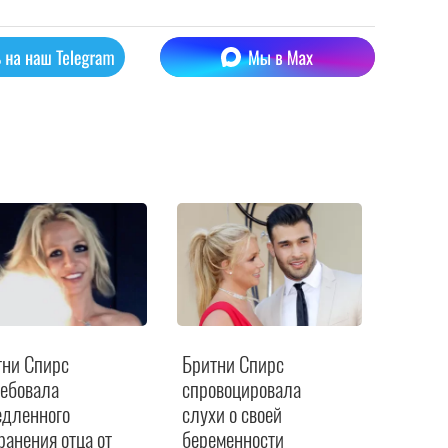
тни Спирс
Бритни Спирс
ребовала
спровоцировала
едленного
слухи о своей
ранения отца от
беременности