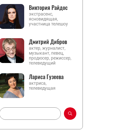
Виктория Райдос
экстрасенс,
ясновидящая,
участница телешоу
Дмитрий Дибров
актер, журналист,
музыкант, певец,
продюсер, режиссер,
телеведущий
Лариса Гузеева
актриса,
телеведущая