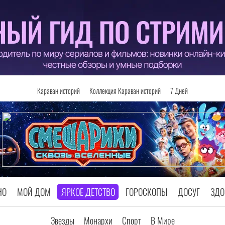
Караван историй
Коллекция Караван историй
7 Дней
НО
МОЙ ДОМ
ЯРКОЕ ДЕТСТВО
ГОРОСКОПЫ
ДОСУГ
ЗДО
Звезды
Монархи
Спорт
В Мире