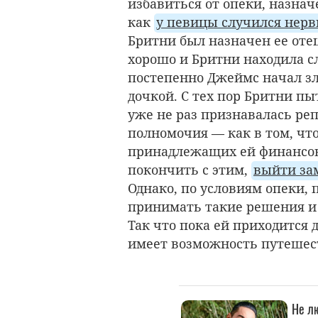
избавиться от опеки, назначе
как
у певицы случился нер
Бритни был назначен ее оте
хорошо и Бритни находила 
постепенно Джеймс начал зл
дочкой. С тех пор Бритни пы
уже не раз признавалась ре
полномочия — как в том, что
принадлежащих ей финансов
покончить с этим,
выйти зам
Однако, по условиям опеки,
принимать такие решения и 
Так что пока ей приходится 
имеет возможность путешес