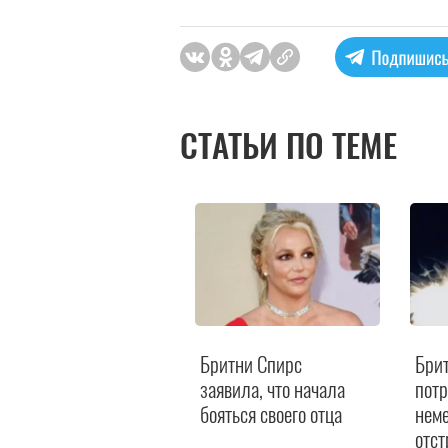
СТАТЬИ ПО ТЕМЕ
Бритни Спирс
Бри
заявила, что начала
пот
бояться своего отца
нем
отст