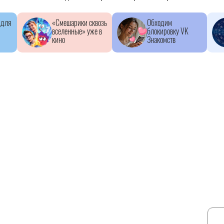
 для
«Смешарики сквозь
Обходим
вселенные» уже в
блокировку VK
кино
Знакомств