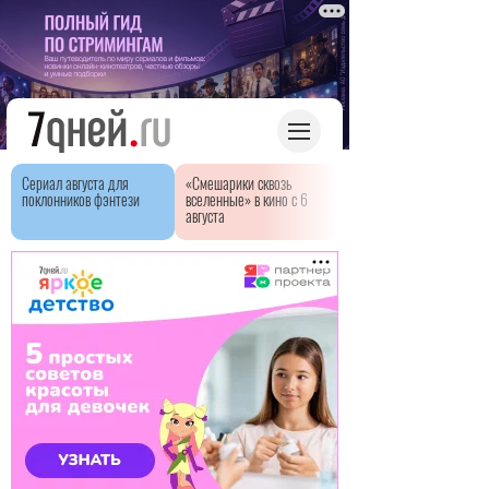
Сериал августа для
«Смешарики сквозь
поклонников фэнтези
вселенные» в кино с 6
августа