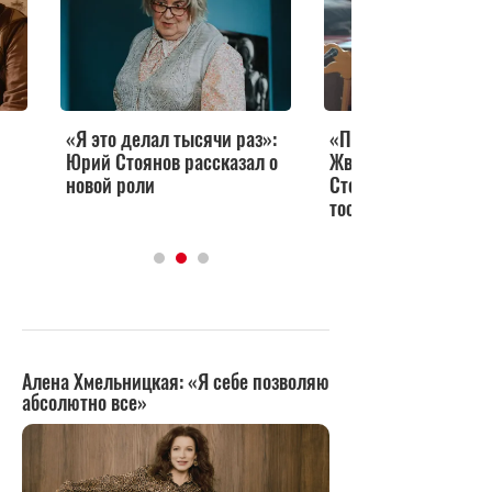
«Я это делал тысячи раз»:
«Повторяю судьбу
Юрий Стоянов рассказал о
Жванецкого»: Юрий
новой роли
Стоянов рассказал о
тоске и любви