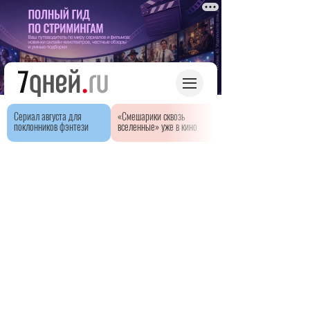
Сериал августа для
«Смешарики сквозь
поклонников фэнтези
вселенные» уже в кино